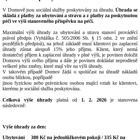
V Domově jsou sociální služby poskytovány za úhradu.
Úhrada se
skládá z platby za ubytování a stravu a z platby za poskytnutou
péči ve výši stanoveného příspěvku na péči.
Maximální výši úhrady za ubytování a stravu stanoví prováděcí
právní předpis (Vyhláška č. 505/2006 Sb. § 15 odst. 2 ve znění
pozdějších předpisů), na jehož základě musí klientovi po zaplacení
úhrady zůstat alespoň 15% jeho příjmu. Klient, který nemá
dostatečný příjem k zaplacení úhrady v plné výši, je povinen doložit
Domovu výši svého příjmu a dále je povinen dokládat neprodleně
veškeré jeho změny, které mají vliv na výši úhrady.
V takovém případě Domov žádá o spolúčast na úhradě nákladů
osobu blízkou, popřípadě
jinou fyzickou nebo právnickou osobou mající vztah ke klientovi,
kterému je sociální služba poskytována.
Celková výše úhrady
platná od
1. 2. 2026
je stanovena
následovně:
Výše úhrady za den:
Ubytování 380 Kč na jednolůžkovém pokoji / 335 Kč na