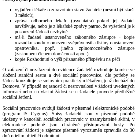
vyjádření lékaře o zdravotním stavu žadatele (nesmí být starší
3 měsíců),
zpráva odborného lékaře (psychiatra) pokud jej žadatel
navštěvuje, nebo je z lékařské zprávy patrno, že vyšetření je k
posouzení žádosti nezbytné
má-li žadatel ustanoveného zákonného zástupce - kopie
rozsudku soudu o omezení svéprávnosti a listiny o ustanovení
opatrovníka, popř. jiného zplnomocněného zástupce
(zastoupení členem domácnosti apod.)
kopie Rozhodnutí o výši přiznaného příspěvku na péči
O zařazení či nezařazení do evidence žadatelů rozhoduje komise ve
složení staniční sestra a dvě sociální pracovnice, dle potřeby se
žádost konzultuje se smluvním praktickým lékařem, jenž dochází do
Domova. V případě nejasností či nesrovnalostí v žádosti uvedených
informací nebo na vlastní žádost se u žadatele provede předběžné
sociální šetření.
Sociální pracovnice evidují žádosti v písemné i elektronické podobě
(program IS Cygnus). Spisy žadatelů jsou v písemné podobě
uloženy v kanceláři sociálních pracovnic v uzamykatelné skříni, v
elektronické podobě jsou chráněné přístupovými hesly. Po
zpracování žádosti je zájemce písemně vyrozuměn zpravidla do 30
dnů o jejím přijetí či odmítnutí.