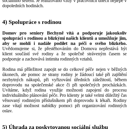
sociálního šetření. Je realizováno vždy v pracovních dnech nejlépe v
dopoledních hodinách.
4) Spolupráce s rodinou
Domov pro seniory Bechyně vítá a podporuje jakoukoliv
spolupráci s rodinou a blízkými našich klientů a umožňuje jim,
aby se mohli i nadále podílet na péči o svého blízkého.
Uvědomujeme si, že přestěhováním do Domova nepřestává být
klient součástí své rodiny a že společně stráveným časem se
podporuje a zachovává intimita rodinných vztahů.
Rodina má příležitost zapojit se do celkové péče nejen v běžných
úkonech, ale pomoc ze strany rodiny je žádoucí také při zajištění
nezbytných nákupů, při vyřizování úředních záležitostí, během
doprovodu na společenské akce či při společných procházkách.
Uvítáme, když rodina využije možnosti zapojení do procesu
individuálního plánování péče. Pro klienty je také velmi důležitý čas
věnovaný rodinným příslušníkem při doprovodu k lékaři. Rodiny
zase vítají možnost nabídky pomoci při organizování rodinných
oslav.
5) Úhrada za poskytovanou sociální službu