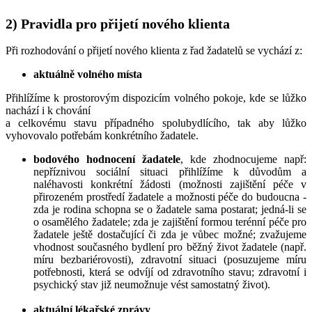
2) Pravidla pro přijetí nového klienta
Při rozhodování o přijetí nového klienta z řad žadatelů se vychází z:
aktuálně volného místa
Přihlížíme k prostorovým dispozicím volného pokoje, kde se lůžko
nachází i k chování
a celkovému stavu případného spolubydlícího, tak aby lůžko
vyhovovalo potřebám konkrétního žadatele.
bodového hodnocení žadatele
, kde zhodnocujeme např:
nepříznivou sociální situaci přihlížíme k důvodům a
naléhavosti konkrétní žádosti (možnosti zajištění péče v
přirozeném prostředí žadatele a možnosti péče do budoucna -
zda je rodina schopna se o žadatele sama postarat; jedná-li se
o osamělého žadatele; zda je zajištění formou terénní péče pro
žadatele ještě dostačující či zda je vůbec možné; zvažujeme
vhodnost současného bydlení pro běžný život žadatele (např.
míru bezbariérovosti), zdravotní situaci (posuzujeme míru
potřebnosti, která se odvíjí od zdravotního stavu; zdravotní i
psychický stav již neumožnuje vést samostatný život).
aktuální lékařské zprávy