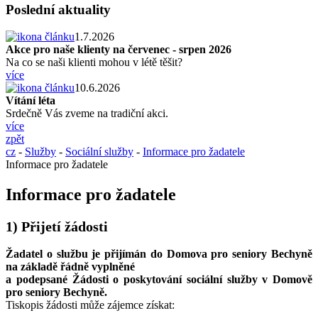
Poslední aktuality
1.7.2026
Akce pro naše klienty na červenec - srpen 2026
Na co se naši klienti mohou v létě těšit?
více
10.6.2026
Vítání léta
Srdečně Vás zveme na tradiční akci.
více
zpět
cz
-
Služby
-
Sociální služby
-
Informace pro žadatele
Informace pro žadatele
Informace pro žadatele
1) Přijetí žádosti
Žadatel o službu je přijímán do Domova pro seniory Bechyně
na základě řádně vyplněné
a podepsané Žádosti o poskytování sociální služby v Domově
pro seniory Bechyně.
Tiskopis žádosti může zájemce získat: