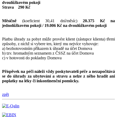
dvoulůžkovém pokoji
Strava 290 Kč
Měsíčně
(koeficient 30,41 dní/měsíc)
20.375 Kč na
jednolůžkovém pokoji / 19.006 Kč na dvoulůžkovém pokoji
Platbu úhrady za pobyt může provést klient (zástupce klienta) třemi
způsoby, z nichž si vybere ten, který mu nejvíce vyhovuje:
a) bezhotovostním příkazem k úhradě na účet Domova
b) tzv. hromadným seznamem z ČSSZ na účet Domova
c) v hotovosti do pokladny Domova
Příspěvek na péči náleží vždy poskytovateli péče a nezapočítává
se do úhrady za ubytování a stravu a nelze z něho hradit ani
poplatky na léky či inkontinenční pomůcky.
zpět