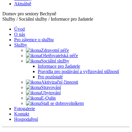
Aktuálně
Domov pro seniory Bechyně
Služby / Sociální služby / Informace pro žadatele
Úvod
O nás
Pro zájemce o službu
Služby
Zdravotní péče
Ošetřovatelská péče
Sociální služby
Informace pro žadatele
Pravidla pro podávání a vyřizování stížností
Pro pozůstalé
Aktivizační činnosti
Stravování
Ubytování
E-Qalin
Staň se dobrovolníkem
Fotogalerie
Kontakt
Hospodaření