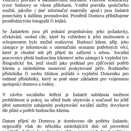
(vzor Smlouvy se všemi přílohami, Vnitřní pravidla společného
soužití, jakožto i jiné informační materiály apod.) jsou žadateli
ponechány k dalšímu prostudování. Prostředí Domova přibližujeme
prostřednictvím fotografií či letáků.
Se žadatelem jsou při jednání projednávány jeho požadavky,
očekávání, osobní cíle, které by vzhledem k jeho možnostem a
schopnostem bylo možné realizovat. Budoucí klient, příp. jeho
zástupce je informován o orientačním seznamu potřebných věcí,
které je vhodné mít při přijetí do zařízení s sebou. Sociální
pracovnice předá budoucímu klientovi nebo zástupci k vyplnění tzv.
Biografický list, jenž slouží jako podklad pro zjišťování potřeb
klienta a následnému nastavení poskytované péče. Rodinného
příslušníka či osobu blízkou požádá o vyplnění Dotazníku pro
rodinné příslušníky, který se poté stane základem pro vzájemnou
spolupráci domova a rodiny.
V závěru sociálního šetření je žadateli nabídnuta možnost
prohlédnout si pokoj, na němž bude ubytován a současně ho ještě
před samotným zahájením poskytování sociální služby dovybavit
dle přání a potřeb budoucího klienta.
Datum přijetí do Domova je domluveno dle potřeby žadatele,
nejpozději však do několika následujících dnů od provedení