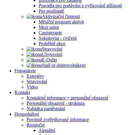
Informace pro žadatele
Pravidla pro podávání a vyřizování stížností
Pro pozůstalé
Aktivizační činnosti
Měsíční program aktivit
Mezi námi
Canisterapie
Sokolovna - cvičení
Proběhlé akce
Stravování
Ubytování
E-Qalin
Staň se dobrovolníkem
Fotogalerie
Exteriéry
Stravování
Video
Kontakt
Kontaktní informace + personální obsazení
Personální obsazení - struktura
Nabídka zaměstnání
Hospodaření
Povinně zveřejňované informace
Rozpočet
Aktuální