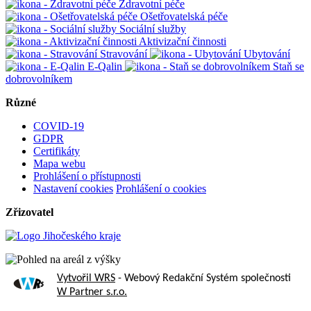
Zdravotní péče
Ošetřovatelská péče
Sociální služby
Aktivizační činnosti
Stravování
Ubytování
E-Qalin
Staň se
dobrovolníkem
Různé
COVID-19
GDPR
Certifikáty
Mapa webu
Prohlášení o přístupnosti
Nastavení cookies
Prohlášení o cookies
Zřizovatel
Vytvořil WRS
- Webový Redakční Systém společnosti
W Partner s.r.o.