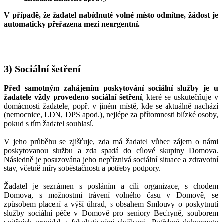
V případě, že žadatel nabídnuté volné místo odmítne, žádost je
automaticky přeřazena mezi neurgentní.
3) Sociální šetření
Před samotným zahájením poskytování sociální služby je u
žadatele vždy provedeno sociální šetření
, které se uskutečňuje v
domácnosti žadatele, popř. v jiném místě, kde se aktuálně nachází
(nemocnice, LDN, DPS apod.), nejlépe za přítomnosti blízké osoby,
pokud s tím žadatel souhlasí.
V jeho průběhu se zjišťuje, zda má žadatel vůbec zájem o námi
poskytovanou službu a zda spadá do cílové skupiny Domova.
Následně je posuzována jeho nepříznivá sociální situace a zdravotní
stav, včetně míry soběstačnosti a potřeby podpory.
Žadatel je seznámen s posláním a cíli organizace, s chodem
Domova, s možnostmi trávení volného času v Domově, se
způsobem placení a výší úhrad, s obsahem Smlouvy o poskytnutí
služby sociální péče v Domově pro seniory Bechyně, souborem
vnitřních pravidel a fakultativními službami. Potřebné dokumenty