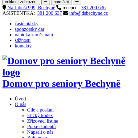
velikost zobrazení
normální
Na Libuši 999, Bechyně
recepce:
381 200 636
ASISTENTKA:
381 200 637
info@dsbechyne.cz
časté otázky
sponzorský dar
nabídka zaměstnání
stížnosti
kontakty
Domov pro seniory
Bechyně
Úvod
O nás
Cíle a poslání
Etický kodex
Zřizovací listina
Praxe studentů
Napsali o nás
Reference