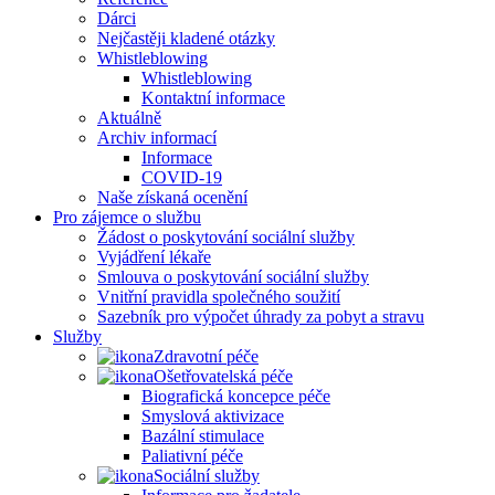
Dárci
Nejčastěji kladené otázky
Whistleblowing
Whistleblowing
Kontaktní informace
Aktuálně
Archiv informací
Informace
COVID-19
Naše získaná ocenění
Pro zájemce o službu
Žádost o poskytování sociální služby
Vyjádření lékaře
Smlouva o poskytování sociální služby
Vnitřní pravidla společného soužití
Sazebník pro výpočet úhrady za pobyt a stravu
Služby
Zdravotní péče
Ošetřovatelská péče
Biografická koncepce péče
Smyslová aktivizace
Bazální stimulace
Paliativní péče
Sociální služby