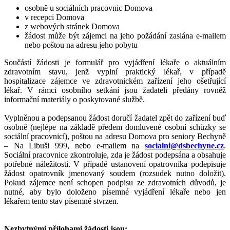
osobně u sociálních pracovnic Domova
v recepci Domova
z webových stránek Domova
žádost může být zájemci na jeho požádání zaslána e-mailem
nebo poštou na adresu jeho pobytu
Součástí žádosti je formulář pro vyjádření lékaře o aktuálním
zdravotním stavu, jenž vyplní praktický lékař, v případě
hospitalizace zájemce ve zdravotnickém zařízení jeho ošetřující
lékař. V rámci osobního setkání jsou žadateli předány rovněž
informační materiály o poskytované službě.
Vyplněnou a podepsanou žádost doručí žadatel zpět do zařízení buď
osobně (nejlépe na základě předem domluvené osobní schůzky se
sociální pracovnicí), poštou na adresu Domova pro seniory Bechyně
– Na Libuši 999, nebo e-mailem na
socialni@dsbechyne.cz
.
Sociální pracovnice zkontroluje, zda je žádost podepsána a obsahuje
potřebné náležitosti. V případě ustanovení opatrovníka podepisuje
žádost opatrovník jmenovaný soudem (rozsudek nutno doložit).
Pokud zájemce není schopen podpisu ze zdravotních důvodů, je
nutné, aby bylo doloženo písemné vyjádření lékaře nebo jen
lékařem tento stav písemně stvrzen.
Nezbytnými přílohami žádosti jsou: