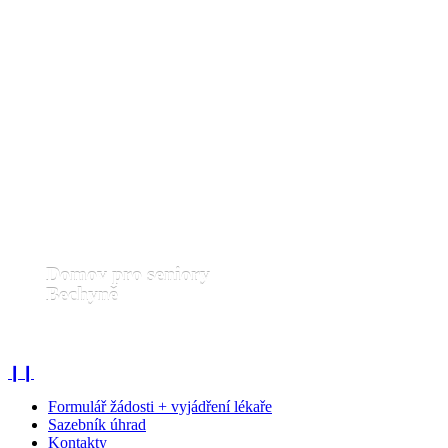
Domov pro seniory
Bechyně
❙❙
Formulář žádosti + vyjádření lékaře
Sazebník úhrad
Kontakty