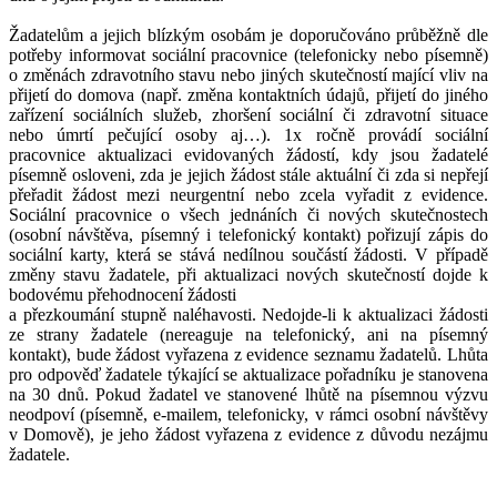
Žadatelům a jejich blízkým osobám je doporučováno průběžně dle
potřeby informovat sociální pracovnice (telefonicky nebo písemně)
o změnách zdravotního stavu nebo jiných skutečností mající vliv na
přijetí do domova (např. změna kontaktních údajů, přijetí do jiného
zařízení sociálních služeb, zhoršení sociální či zdravotní situace
nebo úmrtí pečující osoby aj…). 1x ročně provádí sociální
pracovnice aktualizaci evidovaných žádostí, kdy jsou žadatelé
písemně osloveni, zda je jejich žádost stále aktuální či zda si nepřejí
přeřadit žádost mezi neurgentní nebo zcela vyřadit z evidence.
Sociální pracovnice o všech jednáních či nových skutečnostech
(osobní návštěva, písemný i telefonický kontakt) pořizují zápis do
sociální karty, která se stává nedílnou součástí žádosti. V případě
změny stavu žadatele, při aktualizaci nových skutečností dojde k
bodovému přehodnocení žádosti
a přezkoumání stupně naléhavosti. Nedojde-li k aktualizaci žádosti
ze strany žadatele (nereaguje na telefonický, ani na písemný
kontakt), bude žádost vyřazena z evidence seznamu žadatelů. Lhůta
pro odpověď žadatele týkající se aktualizace pořadníku je stanovena
na 30 dnů. Pokud žadatel ve stanovené lhůtě na písemnou výzvu
neodpoví (písemně, e-mailem, telefonicky, v rámci osobní návštěvy
v Domově), je jeho žádost vyřazena z evidence z důvodu nezájmu
žadatele.