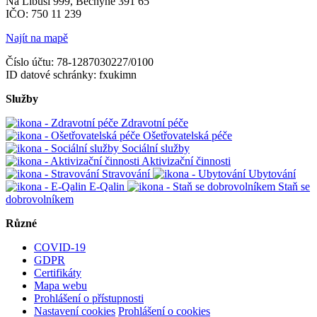
Na Libuši 999, Bechyně 391 65
IČO: 750 11 239
Najít na mapě
Číslo účtu: 78-1287030227/0100
ID datové schránky: fxukimn
Služby
Zdravotní péče
Ošetřovatelská péče
Sociální služby
Aktivizační činnosti
Stravování
Ubytování
E-Qalin
Staň se
dobrovolníkem
Různé
COVID-19
GDPR
Certifikáty
Mapa webu
Prohlášení o přístupnosti
Nastavení cookies
Prohlášení o cookies