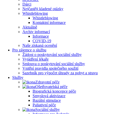
Dárci
Nejčastěji kladené otázky
Whistleblowing
Whistleblowing
Kontaktní informace
Aktuálně
Archiv informací
Informace
COVID-19
Naše získaná ocenění
Pro zájemce o službu
Žádost o poskytování sociální služby
Vyjádření lékaře
Smlouva o poskytování sociální služby
Vnitřní pravidla společného soužití
Sazebník pro výpočet úhrady za pobyt a stravu
Služby
Zdravotní péče
Ošetřovatelská péče
Biografická koncepce péče
Smyslová aktivizace
Bazální stimulace
Paliativní péče
Sociální služby