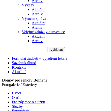
Archiv
Výkazy
Aktuální
Archiv
Výroční zpráva
Aktuální
Archiv
Veřejné zakázky a investice
Aktuální
Archiv
Formulář žádosti + vyjádření lékaře
Sazebník úhrad
Kontakty
Aktuálně
Domov pro seniory Bechyně
Fotogalerie / Exteriéry
Úvod
O nás
Pro zájemce o službu
Služby
Fotogalerie