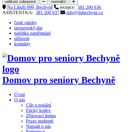
velikost zobrazení
normální
Na Libuši 999, Bechyně
recepce:
381 200 636
ASISTENTKA:
381 200 637
info@dsbechyne.cz
časté otázky
sponzorský dar
nabídka zaměstnání
stížnosti
kontakty
Domov pro seniory
Bechyně
Úvod
O nás
Cíle a poslání
Etický kodex
Zřizovací listina
Praxe studentů
Napsali o nás
Reference