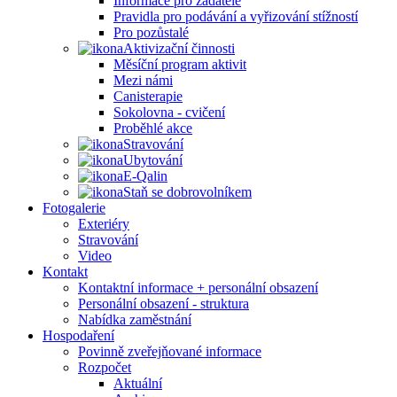
Informace pro žadatele
Pravidla pro podávání a vyřizování stížností
Pro pozůstalé
Aktivizační činnosti
Měsíční program aktivit
Mezi námi
Canisterapie
Sokolovna - cvičení
Proběhlé akce
Stravování
Ubytování
E-Qalin
Staň se dobrovolníkem
Fotogalerie
Exteriéry
Stravování
Video
Kontakt
Kontaktní informace + personální obsazení
Personální obsazení - struktura
Nabídka zaměstnání
Hospodaření
Povinně zveřejňované informace
Rozpočet
Aktuální