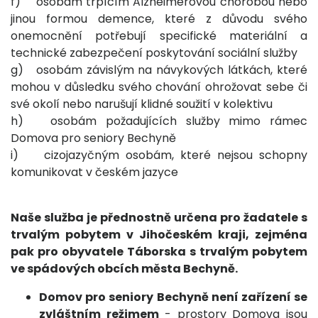
f) osobám trpícím Alzheimerovou chorobou nebo
jinou formou demence, které z důvodu svého
onemocnění potřebují specifické materiální a
technické zabezpečení poskytování sociální služby
g) osobám závislým na návykových látkách, které
mohou v důsledku svého chování ohrožovat sebe či
své okolí nebo narušují klidné soužití v kolektivu
h) osobám požadujících služby mimo rámec
Domova pro seniory Bechyně
i) cizojazyčným osobám, které nejsou schopny
komunikovat v českém jazyce
Naše služba je přednostně určena pro žadatele s
trvalým pobytem v Jihočeském kraji, zejména
pak pro obyvatele Táborska s trvalým pobytem
ve spádových obcích města Bechyně.
Domov pro seniory Bechyně není zařízení se
zvláštním režimem
- prostory Domova jsou