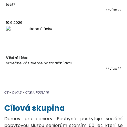
těšit?
více
10.6.2026
Vítání léta
Srdečně Vás zveme na tradiční akci.
více
CZ
-
O NÁS
-
CÍLE A POSLÁNÍ
Cílová skupina
Domov pro seniory Bechyně poskytuje sociální
pobytovou službu seniorům starším 60 let, kteří se