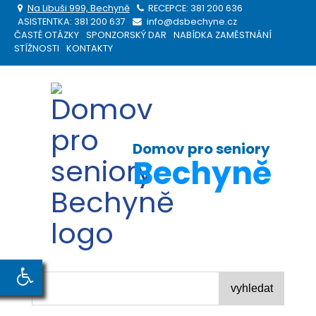
Na Libuši 999, Bechyně
RECEPCE:
381 200 636
ASISTENTKA:
381 200 637
info@dsbechyne.cz
ČASTÉ OTÁZKY
SPONZORSKÝ DAR
NABÍDKA ZAMĚSTNÁNÍ
STÍŽNOSTI
KONTAKTY
Domov pro seniory
Bechyně