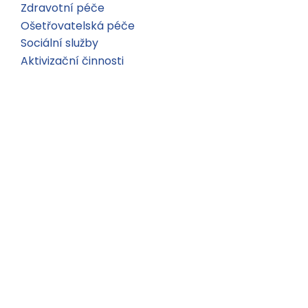
Zdravotní péče
Ošetřovatelská péče
Sociální služby
Aktivizační činnosti
Stravování
Ubytování
E-Qalin
Staň se dobrovolníkem
Různé
COVID-19
GDPR
Certifikáty
Mapa webu
Prohlášení o přístupnosti
Nastavení cookies
Prohlášení o cookies
Zřizovatel