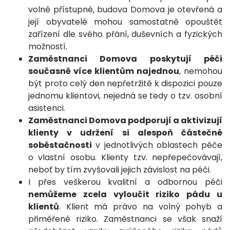
volně přístupné, budova Domova je otevřená a
její obyvatelé mohou samostatně opouštět
zařízení dle svého přání, duševních a fyzických
možností.
Zaměstnanci Domova poskytují péči
současně více klientům najednou
, nemohou
být proto celý den nepřetržitě k dispozici pouze
jednomu klientovi, nejedná se tedy o tzv. osobní
asistenci.
Zaměstnanci Domova podporují a aktivizují
klienty v udržení si alespoň částečné
soběstačnosti
v jednotlivých oblastech péče
o vlastní osobu. Klienty tzv. nepřepečovávají,
neboť by tím zvyšovali jejich závislost na péči.
I přes veškerou kvalitní a odbornou péči
nemůžeme zcela vyloučit riziko pádu u
klientů
. Klient má právo na volný pohyb a
přiměřené riziko. Zaměstnanci se však snaží