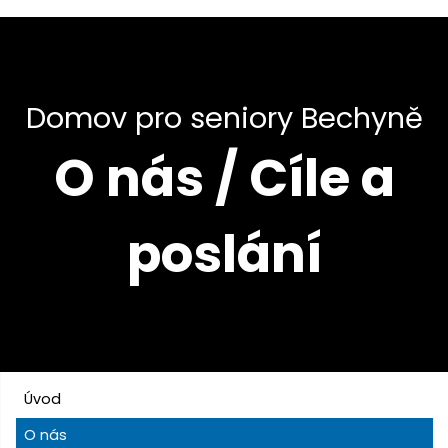
Domov pro seniory Bechyně
O nás / Cíle a
poslání
Úvod
O nás