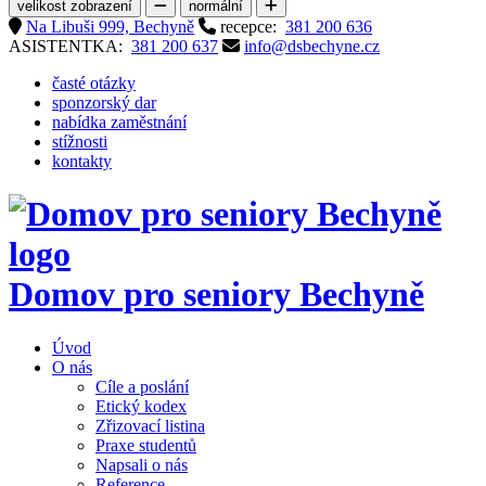
velikost zobrazení
normální
Na Libuši 999, Bechyně
recepce:
381 200 636
ASISTENTKA:
381 200 637
info@dsbechyne.cz
časté otázky
sponzorský dar
nabídka zaměstnání
stížnosti
kontakty
Domov pro seniory
Bechyně
Úvod
O nás
Cíle a poslání
Etický kodex
Zřizovací listina
Praxe studentů
Napsali o nás
Reference