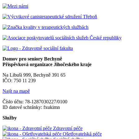
Domov pro seniory Bechyně
Příspěvková organizace Jihočeského kraje
Na Libuši 999, Bechyně 391 65
IČO: 750 11 239
Najít na mapě
Číslo účtu: 78-1287030227/0100
ID datové schránky: fxukimn
Služby
Zdravotní péče
Ošetřovatelská péče