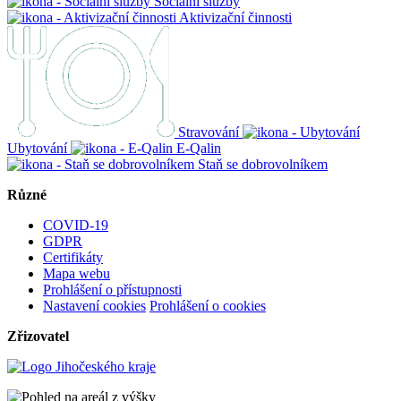
Sociální služby
Aktivizační činnosti
Stravování
Ubytování
E-Qalin
Staň se dobrovolníkem
Různé
COVID-19
GDPR
Certifikáty
Mapa webu
Prohlášení o přístupnosti
Nastavení cookies
Prohlášení o cookies
Zřizovatel