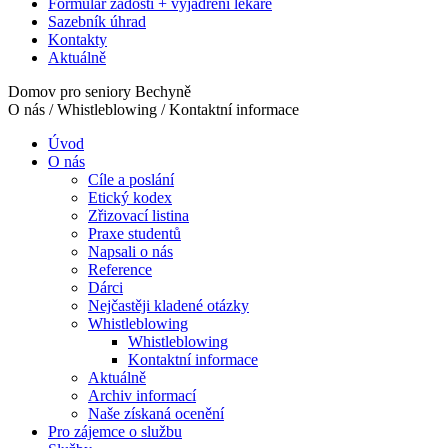
Formulář žádosti + vyjádření lékaře
Sazebník úhrad
Kontakty
Aktuálně
Domov pro seniory Bechyně
O nás / Whistleblowing / Kontaktní informace
Úvod
O nás
Cíle a poslání
Etický kodex
Zřizovací listina
Praxe studentů
Napsali o nás
Reference
Dárci
Nejčastěji kladené otázky
Whistleblowing
Whistleblowing
Kontaktní informace
Aktuálně
Archiv informací
Naše získaná ocenění
Pro zájemce o službu