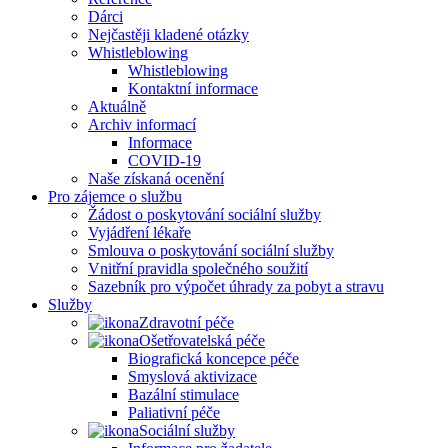
Dárci
Nejčastěji kladené otázky
Whistleblowing
Whistleblowing
Kontaktní informace
Aktuálně
Archiv informací
Informace
COVID-19
Naše získaná ocenění
Pro zájemce o službu
Žádost o poskytování sociální služby
Vyjádření lékaře
Smlouva o poskytování sociální služby
Vnitřní pravidla společného soužití
Sazebník pro výpočet úhrady za pobyt a stravu
Služby
Zdravotní péče
Ošetřovatelská péče
Biografická koncepce péče
Smyslová aktivizace
Bazální stimulace
Paliativní péče
Sociální služby