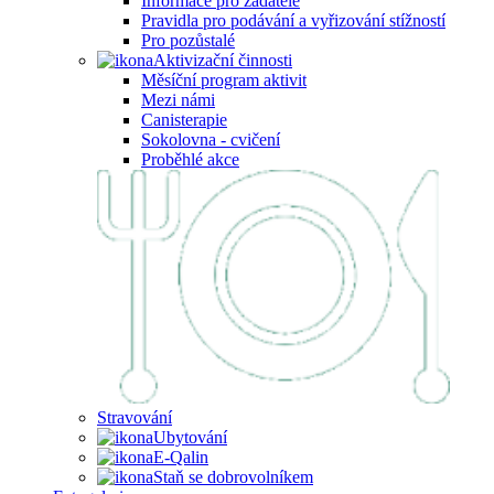
Informace pro žadatele
Pravidla pro podávání a vyřizování stížností
Pro pozůstalé
Aktivizační činnosti
Měsíční program aktivit
Mezi námi
Canisterapie
Sokolovna - cvičení
Proběhlé akce
Stravování
Ubytování
E-Qalin
Staň se dobrovolníkem