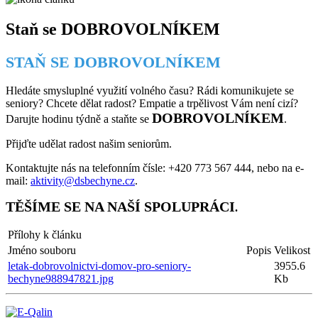
Staň se DOBROVOLNÍKEM
STAŇ SE DOBROVOLNÍKEM
Hledáte smysluplné využití volného času? Rádi komunikujete se
seniory? Chcete dělat radost? Empatie a trpělivost Vám není cizí?
DOBROVOLNÍKEM
Darujte hodinu týdně a staňte se
.
Přijďte udělat radost našim seniorům.
Kontaktujte nás na telefonním čísle: +420 773 567 444, nebo na e-
mail:
aktivity@dsbechyne.cz
.
TĚŠÍME SE NA NAŠÍ SPOLUPRÁCI
.
Přílohy k článku
Jméno souboru
Popis
Velikost
letak-dobrovolnictvi-domov-pro-seniory-
3955.6
bechyne988947821.jpg
Kb