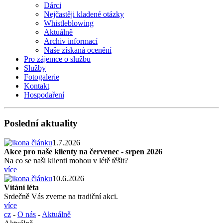
Dárci
Nejčastěji kladené otázky
Whistleblowing
Aktuálně
Archiv informací
Naše získaná ocenění
Pro zájemce o službu
Služby
Fotogalerie
Kontakt
Hospodaření
Poslední aktuality
1.7.2026
Akce pro naše klienty na červenec - srpen 2026
Na co se naši klienti mohou v létě těšit?
více
10.6.2026
Vítání léta
Srdečně Vás zveme na tradiční akci.
více
cz
-
O nás
-
Aktuálně