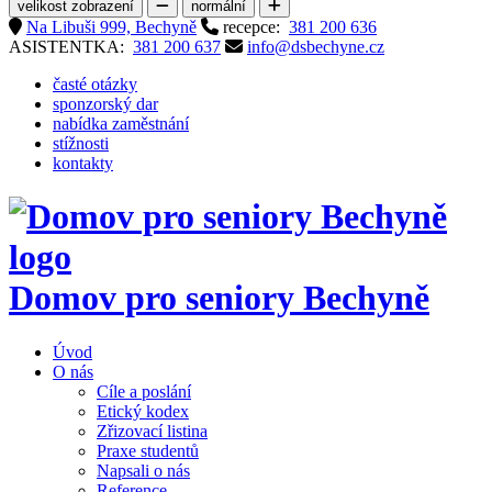
velikost zobrazení
normální
Na Libuši 999, Bechyně
recepce:
381 200 636
ASISTENTKA:
381 200 637
info@dsbechyne.cz
časté otázky
sponzorský dar
nabídka zaměstnání
stížnosti
kontakty
Domov pro seniory
Bechyně
Úvod
O nás
Cíle a poslání
Etický kodex
Zřizovací listina
Praxe studentů
Napsali o nás
Reference