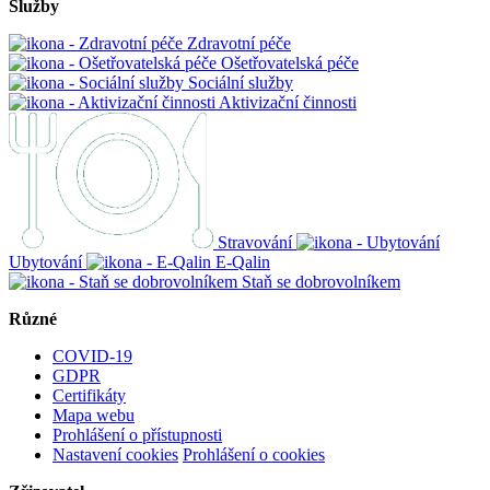
Služby
Zdravotní péče
Ošetřovatelská péče
Sociální služby
Aktivizační činnosti
Stravování
Ubytování
E-Qalin
Staň se dobrovolníkem
Různé
COVID-19
GDPR
Certifikáty
Mapa webu
Prohlášení o přístupnosti
Nastavení cookies
Prohlášení o cookies