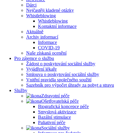
Dárci
Nejčastěji kladené otázky
Whistleblowing
Whistleblowing
Kontaktní informace
Aktuálně
Archiv informací
Informace
COVID-19
Naše získaná ocenění
Pro zájemce o službu
Žádost o poskytování sociální služby
Vyjádření lékaře
Smlouva o poskytování sociální služby
Vnitřní pravidla společného soužití
Sazebník pro výpočet úhrady za pobyt a stravu
Služby
Zdravotní péče
Ošetřovatelská péče
Biografická koncepce péče
Smyslová aktivizace
Bazální stimulace
Paliativní péče
Sociální služby