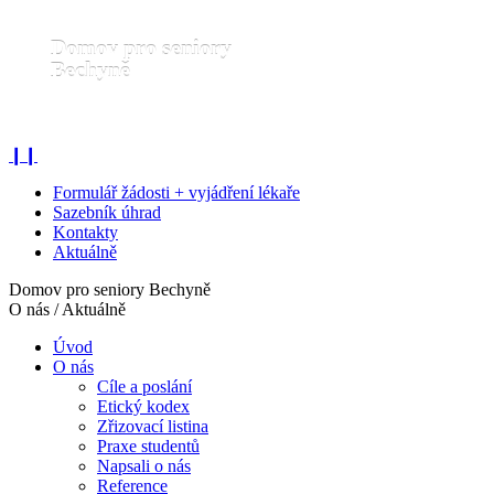
Domov pro seniory
Bechyně
❙❙
Formulář žádosti + vyjádření lékaře
Sazebník úhrad
Kontakty
Aktuálně
Domov pro seniory Bechyně
O nás / Aktuálně
Úvod
O nás
Cíle a poslání
Etický kodex
Zřizovací listina
Praxe studentů
Napsali o nás
Reference