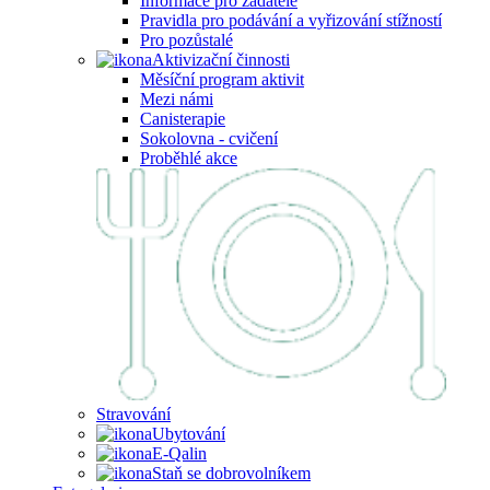
Informace pro žadatele
Pravidla pro podávání a vyřizování stížností
Pro pozůstalé
Aktivizační činnosti
Měsíční program aktivit
Mezi námi
Canisterapie
Sokolovna - cvičení
Proběhlé akce
Stravování
Ubytování
E-Qalin
Staň se dobrovolníkem