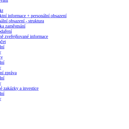
ování
kt
tní informace + personální obsazení
ální obsazení - struktura
ka zaměstnání
daření
ně zveřejňované informace
čet
lní
v
zy
lní
v
ní zpráva
lní
v
é zakázky a investice
lní
v