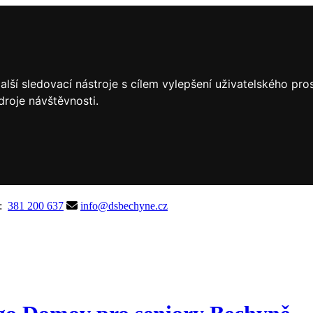
lší sledovací nástroje s cílem vylepšení uživatelského pr
droje návštěvnosti.
A:
381 200 637
info@dsbechyne.cz