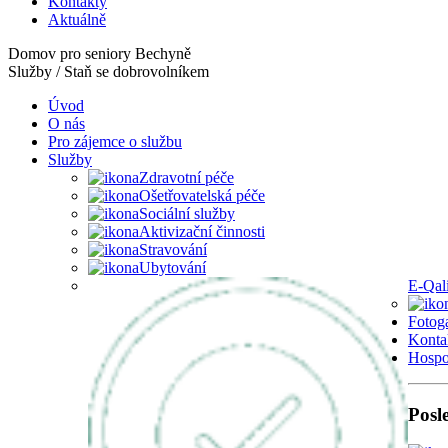
Kontakty
Aktuálně
Domov pro seniory Bechyně
Služby / Staň se dobrovolníkem
Úvod
O nás
Pro zájemce o službu
Služby
Zdravotní péče
Ošetřovatelská péče
Sociální služby
Aktivizační činnosti
Stravování
Ubytování
E-Qal
Fotoga
Konta
Hospo
Posl