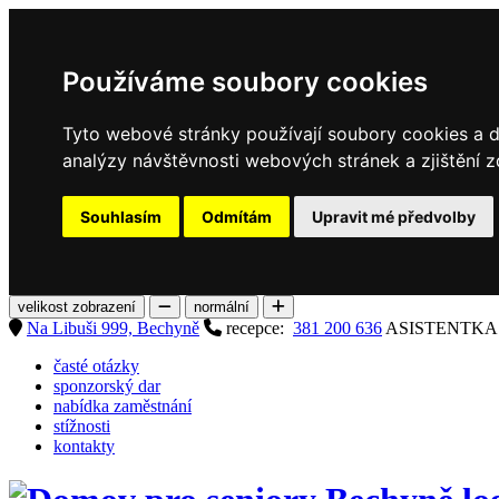
Používáme soubory cookies
Tyto webové stránky používají soubory cookies a da
analýzy návštěvnosti webových stránek a zjištění z
Souhlasím
Odmítám
Upravit mé předvolby
velikost zobrazení
normální
Na Libuši 999, Bechyně
recepce:
381 200 636
ASISTENTK
časté otázky
sponzorský dar
nabídka zaměstnání
stížnosti
kontakty