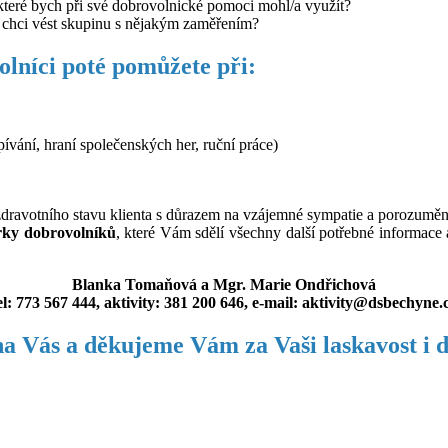
které bych při své dobrovolnické pomoci mohl/a využít?
o chci vést skupinu s nějakým zaměřením?
lníci poté pomůžete při:
ívání, hraní společenských her, ruční práce)
 zdravotního stavu klienta s důrazem na vzájemné sympatie a porozumě
orky dobrovolníků
, které Vám sdělí všechny další potřebné informac
Blanka Tomaňová a Mgr. Marie Ondřichová
el: 773 567 444, aktivity: 381 200 646, e-mail: aktivity@dsbechyne.
na Vás a děkujeme Vám za Vaši laskavost i d