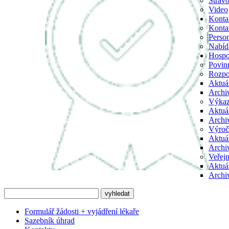
Strav
Video
Konta
Kontak
Person
Nabíd
Hospo
Povin
Rozpo
Aktuá
Archi
Výka
Aktuá
Archi
Výroč
Aktuá
Archi
Veřejn
Aktuá
Archi
Formulář žádosti + vyjádření lékaře
Sazebník úhrad