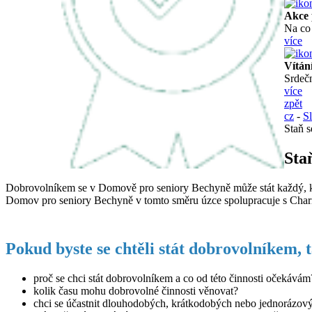
Akce 
Na co 
více
Vítání
Srdečn
více
zpět
cz
-
S
Staň 
Sta
Dobrovolníkem se v Domově pro seniory Bechyně může stát každý, kdo 
Domov pro seniory Bechyně v tomto směru úzce spolupracuje s Chari
Pokud byste se chtěli stát dobrovolníkem, t
proč se chci stát dobrovolníkem a co od této činnosti očekávám
kolik času mohu dobrovolné činnosti věnovat?
chci se účastnit dlouhodobých, krátkodobých nebo jednorázový