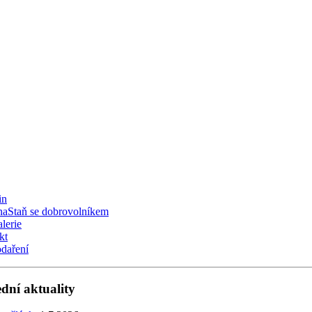
in
Staň se dobrovolníkem
lerie
kt
daření
ední aktuality