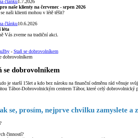
1.7.2026
pro naše klienty na červenec - srpen 2026
se naši klienti mohou v létě těšit?
10.6.2026
 léta
ě Vás zveme na tradiční akci.
lužby
-
Staň se dobrovolníkem
se dobrovolníkem
ň se dobrovolníkem
je starší 15let a kdo bez nároku na finanční odměnu rád věnuje svůj 
tou Tábor-Dobrovolnickým centrem Tábor, které celý dobrovolnický p
ak se, prosím, nejprve chvilku zamyslete a z
?
ch činností?