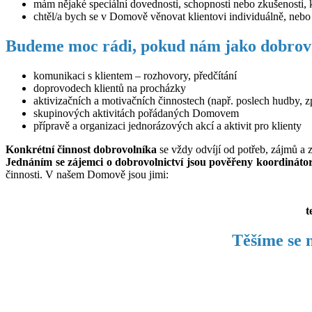
mám nějaké speciální dovednosti, schopnosti nebo zkušenosti, 
chtěl/a bych se v Domově věnovat klientovi individuálně, neb
Budeme moc rádi, pokud nám jako dobrovo
komunikaci s klientem – rozhovory, předčítání
doprovodech klientů na procházky
aktivizačních a motivačních činnostech (např. poslech hudby, zp
skupinových aktivitách pořádaných Domovem
přípravě a organizaci jednorázových akcí a aktivit pro klienty
Konkrétní činnost dobrovolníka
se vždy odvíjí od potřeb, zájmů a
Jednáním se zájemci o dobrovolnictví jsou pověřeny koordinát
činnosti. V našem Domově jsou jimi:
t
Těšíme se 