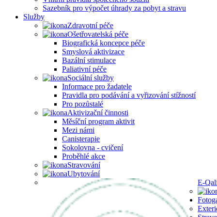
Sazebník pro výpočet úhrady za pobyt a stravu
Služby
Zdravotní péče
Ošetřovatelská péče
Biografická koncepce péče
Smyslová aktivizace
Bazální stimulace
Paliativní péče
Sociální služby
Informace pro žadatele
Pravidla pro podávání a vyřizování stížností
Pro pozůstalé
Aktivizační činnosti
Měsíční program aktivit
Mezi námi
Canisterapie
Sokolovna - cvičení
Proběhlé akce
Stravování
Ubytování
E-Qal
Fotoga
Exteri