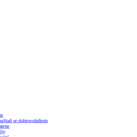
in
Staň se dobrovolníkem
lerie
éry