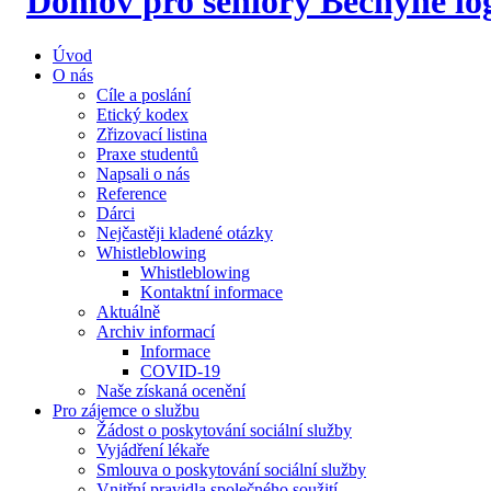
Úvod
O nás
Cíle a poslání
Etický kodex
Zřizovací listina
Praxe studentů
Napsali o nás
Reference
Dárci
Nejčastěji kladené otázky
Whistleblowing
Whistleblowing
Kontaktní informace
Aktuálně
Archiv informací
Informace
COVID-19
Naše získaná ocenění
Pro zájemce o službu
Žádost o poskytování sociální služby
Vyjádření lékaře
Smlouva o poskytování sociální služby
Vnitřní pravidla společného soužití