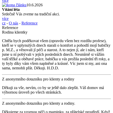
více
10.6.2026
Vítání léta
Srdečně Vás zveme na tradiční akci.
více
cz
-
O nás
-
Reference
Reference
Rodina klientky
Chtěla bych poděkovat všem (opravdu všem bez rozdílu profese),
kteří se v uplynulých dnech starali o komfort a pohodlí mojí babičky
p. M.Z., a věnovali jí péči a starost. A to nejen jí, ale i nám, kteří
jsme u ní pobývali v jejích posledních dnech. Nesmírně si vážím
vaší těžké a obětavé práce, babička u vás prožila poslední tři roky, a
ty byly díky vám všem naplněné a krásné. Víc jsem si my, ani ona
sama, nemohli přát. Děkuji. H.D.D.
Z anonymního dotazníku pro klienty a rodiny
Děkuji za vše, nevím, co by se ještě dalo zlepšit. Váš domov má
výbornou úroveň po všech stránkách.
Z anonymního dotazníku pro klienty a rodiny.
Děkujeme za vzornou péči o maminku, za přátelské prostředí. Když