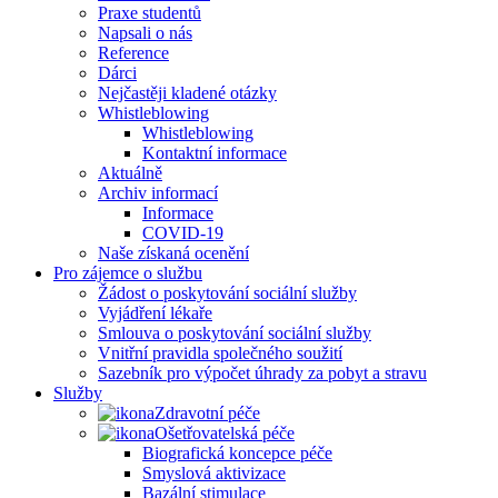
Praxe studentů
Napsali o nás
Reference
Dárci
Nejčastěji kladené otázky
Whistleblowing
Whistleblowing
Kontaktní informace
Aktuálně
Archiv informací
Informace
COVID-19
Naše získaná ocenění
Pro zájemce o službu
Žádost o poskytování sociální služby
Vyjádření lékaře
Smlouva o poskytování sociální služby
Vnitřní pravidla společného soužití
Sazebník pro výpočet úhrady za pobyt a stravu
Služby
Zdravotní péče
Ošetřovatelská péče
Biografická koncepce péče
Smyslová aktivizace
Bazální stimulace