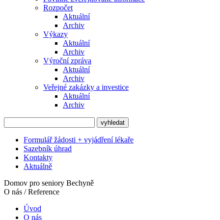
Rozpočet
Aktuální
Archiv
Výkazy
Aktuální
Archiv
Výroční zpráva
Aktuální
Archiv
Veřejné zakázky a investice
Aktuální
Archiv
Formulář žádosti + vyjádření lékaře
Sazebník úhrad
Kontakty
Aktuálně
Domov pro seniory Bechyně
O nás / Reference
Úvod
O nás