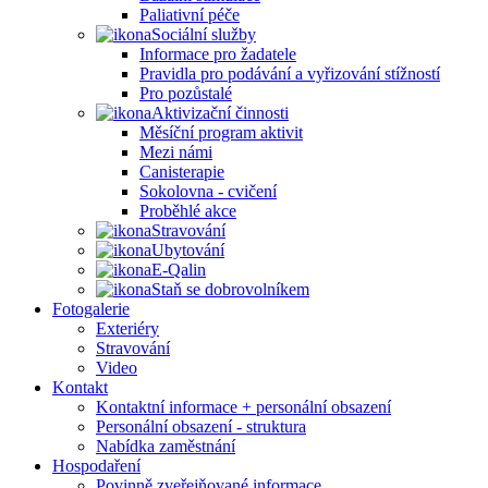
Paliativní péče
Sociální služby
Informace pro žadatele
Pravidla pro podávání a vyřizování stížností
Pro pozůstalé
Aktivizační činnosti
Měsíční program aktivit
Mezi námi
Canisterapie
Sokolovna - cvičení
Proběhlé akce
Stravování
Ubytování
E-Qalin
Staň se dobrovolníkem
Fotogalerie
Exteriéry
Stravování
Video
Kontakt
Kontaktní informace + personální obsazení
Personální obsazení - struktura
Nabídka zaměstnání
Hospodaření
Povinně zveřejňované informace