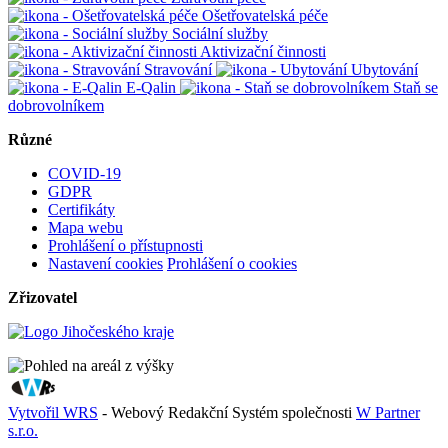
Ošetřovatelská péče
Sociální služby
Aktivizační činnosti
Stravování
Ubytování
E-Qalin
Staň se
dobrovolníkem
Různé
COVID-19
GDPR
Certifikáty
Mapa webu
Prohlášení o přístupnosti
Nastavení cookies
Prohlášení o cookies
Zřizovatel
Vytvořil WRS
- Webový Redakční Systém společnosti
W Partner
s.r.o.