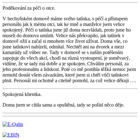
Poděkování za péči o otce.
V bechyňském domově máme svého tatínka, s péčí a přístupem
personálu jak k mému otci, tak ke mně a manželce jsem velice
spokojený. Péči o tatínka jsme již doma nezvládali, proto jsme ho
museli do domova umístit. Velice nás překvapilo, jak tatínek v
domově ožil a začal si mnohem více život užívat. Doma vše, co
jsme tatínkovi nabízeli, odmítal. Nechtěl ani na dvorek a mezi
kamarády už vůbec ne. Tady v domově se s naším potěšením
zapojuje do všech akcí, chodí na různá vystoupení, je usměvavý,
vidíme, že se tady má dobře a je spokojen. Chválím personál, za
jeho profesionalitu a lidskost. Poté co mě postihla těžká nemoc jsem
nemohl dostát všem závazkům, které jsem si chtěl vůči tatínkovi
plnit. Personál mi ochotně a citelně pomohl, za což velice děkuji ….
Spokojená klientka.
Doma jsem se cítila sama a opuštěná, tady se pořád něco děje.