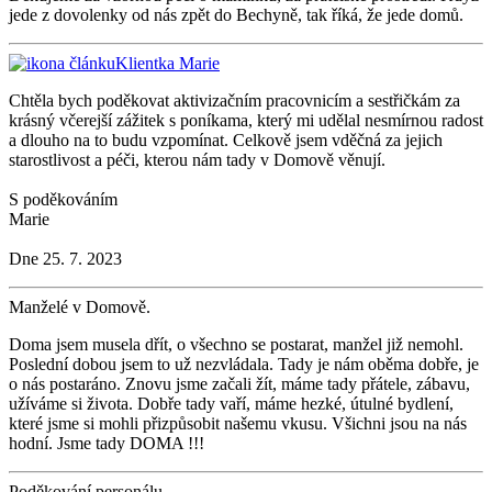
jede z dovolenky od nás zpět do Bechyně, tak říká, že jede domů.
Klientka Marie
Chtěla bych poděkovat aktivizačním pracovnicím a sestřičkám za
krásný včerejší zážitek s poníkama, který mi udělal nesmírnou radost
a dlouho na to budu vzpomínat. Celkově jsem vděčná za jejich
starostlivost a péči, kterou nám tady v Domově věnují.
S poděkováním
Marie
Dne 25. 7. 2023
Manželé v Domově.
Doma jsem musela dřít, o všechno se postarat, manžel již nemohl.
Poslední dobou jsem to už nezvládala. Tady je nám oběma dobře, je
o nás postaráno. Znovu jsme začali žít, máme tady přátele, zábavu,
užíváme si života. Dobře tady vaří, máme hezké, útulné bydlení,
které jsme si mohli přizpůsobit našemu vkusu. Všichni jsou na nás
hodní. Jsme tady DOMA !!!
Poděkování personálu.