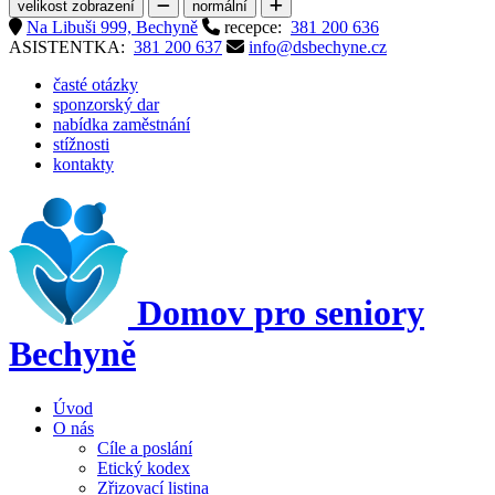
velikost zobrazení
normální
Na Libuši 999, Bechyně
recepce:
381 200 636
ASISTENTKA:
381 200 637
info@dsbechyne.cz
časté otázky
sponzorský dar
nabídka zaměstnání
stížnosti
kontakty
Domov pro seniory
Bechyně
Úvod
O nás
Cíle a poslání
Etický kodex
Zřizovací listina