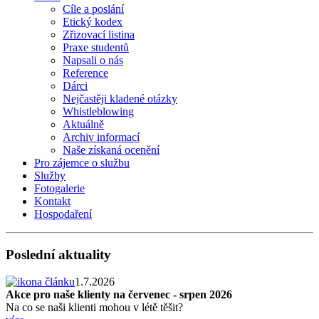
Cíle a poslání
Etický kodex
Zřizovací listina
Praxe studentů
Napsali o nás
Reference
Dárci
Nejčastěji kladené otázky
Whistleblowing
Aktuálně
Archiv informací
Naše získaná ocenění
Pro zájemce o službu
Služby
Fotogalerie
Kontakt
Hospodaření
Poslední aktuality
1.7.2026
Akce pro naše klienty na červenec - srpen 2026
Na co se naši klienti mohou v létě těšit?