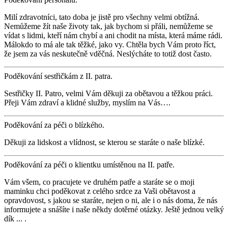
Milí zdravotníci, tato doba je jistě pro všechny velmi obtížná.
Nemůžeme žít naše životy tak, jak bychom si přáli, nemůžeme se
vídat s lidmi, kteří nám chybí a ani chodit na místa, která máme rádi.
Málokdo to má ale tak těžké, jako vy. Chtěla bych Vám proto říct,
že jsem za vás neskutečně vděčná. Neslýcháte to totiž dost často.
Poděkování sestřičkám z II. patra.
Sestřičky II. Patro, velmi Vám děkuji za obětavou a těžkou práci.
Přeji Vám zdraví a klidné služby, myslím na Vás….
Poděkování za péči o blízkého.
Děkuji za lidskost a vlídnost, se kterou se staráte o naše blízké.
Poděkování za péči o klientku umístěnou na II. patře.
Vám všem, co pracujete ve druhém patře a staráte se o moji
maminku chci poděkovat z celého srdce za Vaši obětavost a
opravdovost, s jakou se staráte, nejen o ni, ale i o nás doma, že nás
informujete a snášíte i naše někdy dotěrné otázky. Ještě jednou velký
dík ... .