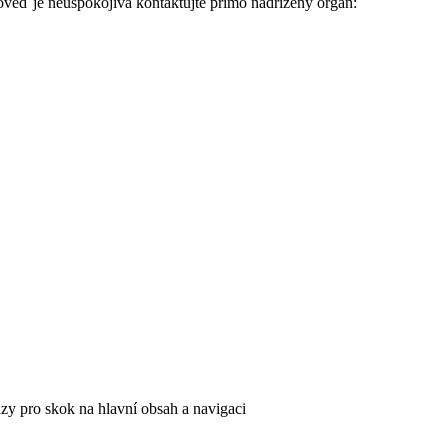
ěď je neuspokojivá kontaktujte přímo nadřízený orgán:
azy pro skok na hlavní obsah a navigaci