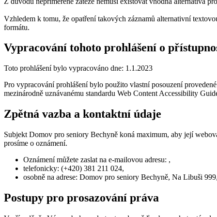
Z důvodu nepřiměřené zátěže nemusí existovat vhodná alternativa pro
Vzhledem k tomu, že opatření takových záznamů alternativní textovo
formátu.
Vypracování tohoto prohlášení o přístupno
Toto prohlášení bylo vypracováno dne: 1.1.2023
Pro vypracování prohlášení bylo použito vlastní posouzení prove
mezinárodně uznávanému standardu Web Content Accessibility Gui
Zpětná vazba a kontaktní údaje
Subjekt Domov pro seniory Bechyně koná maximum, aby její webová p
prosíme o oznámení.
Oznámení můžete zaslat na e-mailovou adresu: ,
telefonicky: (+420) 381 211 024,
osobně na adrese: Domov pro seniory Bechyně, Na Libuši 999
Postupy pro prosazování práva