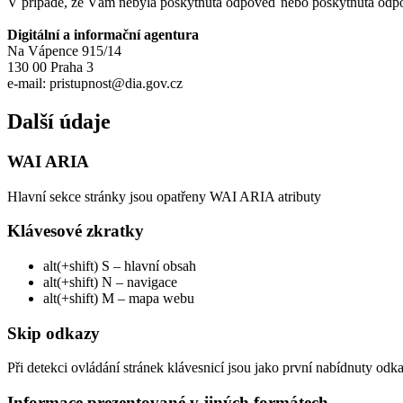
V případě, že Vám nebyla poskytnuta odpověď nebo poskytnutá odpov
Digitální a informační agentura
Na Vápence 915/14
130 00 Praha 3
e-mail: pristupnost@dia.gov.cz
Další údaje
WAI ARIA
Hlavní sekce stránky jsou opatřeny WAI ARIA atributy
Klávesové zkratky
alt(+shift) S – hlavní obsah
alt(+shift) N – navigace
alt(+shift) M – mapa webu
Skip odkazy
Při detekci ovládání stránek klávesnicí jsou jako první nabídnuty odk
Informace prezentované v jiných formátech