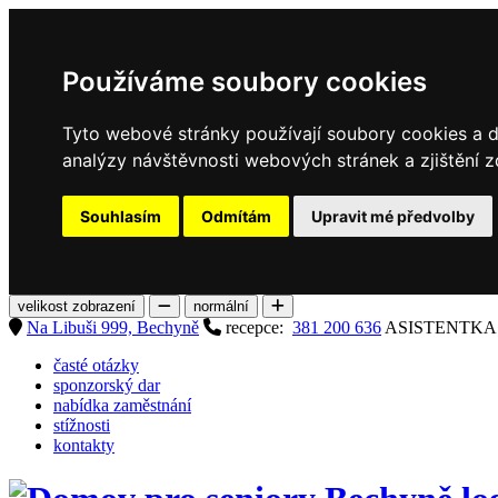
Používáme soubory cookies
Tyto webové stránky používají soubory cookies a da
analýzy návštěvnosti webových stránek a zjištění z
Souhlasím
Odmítám
Upravit mé předvolby
velikost zobrazení
normální
Na Libuši 999, Bechyně
recepce:
381 200 636
ASISTENTK
časté otázky
sponzorský dar
nabídka zaměstnání
stížnosti
kontakty