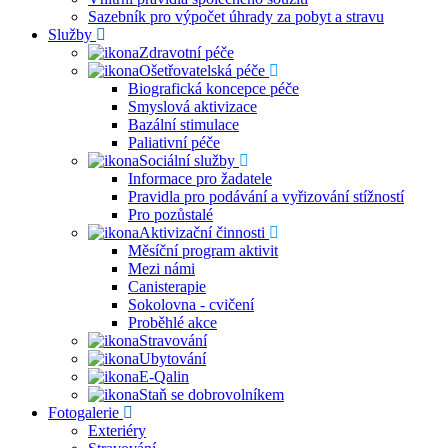
Sazebník pro výpočet úhrady za pobyt a stravu
Služby
Zdravotní péče
Ošetřovatelská péče
Biografická koncepce péče
Smyslová aktivizace
Bazální stimulace
Paliativní péče
Sociální služby
Informace pro žadatele
Pravidla pro podávání a vyřizování stížností
Pro pozůstalé
Aktivizační činnosti
Měsíční program aktivit
Mezi námi
Canisterapie
Sokolovna - cvičení
Proběhlé akce
Stravování
Ubytování
E-Qalin
Staň se dobrovolníkem
Fotogalerie
Exteriéry