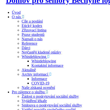
Úvod
O nás
Cíle a poslání
Etický kodex
Zřizovací listina
Praxe studentů
Napsali o nás
Reference
Dárci
Nejčastěji kladené otázky
Whistleblowing
Whistleblowing
Kontaktní informace
Aktuálně
Archiv informací
Informace
COVID-19
Naše získaná ocenění
Pro zájemce o službu
Žádost o poskytování sociální služby
Vyjádření lékaře
Smlouva o poskytování sociální služby
Vnitřní pravidla společného soužití