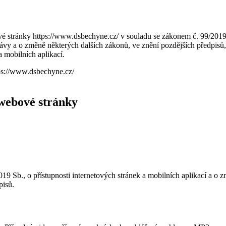
 stránky https://www.dsbechyne.cz/ v souladu se zákonem č. 99/2019 Sb
ávy a o změně některých dalších zákonů, ve znění pozdějších předpis
a mobilních aplikací.
ttps://www.dsbechyne.cz/
 webové stránky
019 Sb., o přístupnosti internetových stránek a mobilních aplikací a o
pisů.