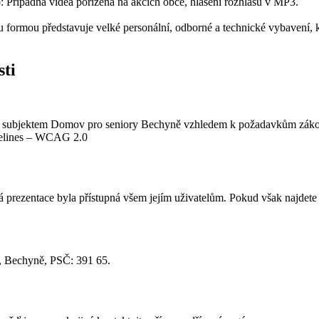
: Případná videa pořízená na akcích obce, hlášení rozhlasu v MP3.
u formou představuje velké personální, odborné a technické vybavení
sti
dené subjektem Domov pro seniory Bechyně vzhledem k požadavkům zá
delines – WCAG 2.0
rezentace byla přístupná všem jejím uživatelům. Pokud však najdete 
, Bechyně, PSČ: 391 65.