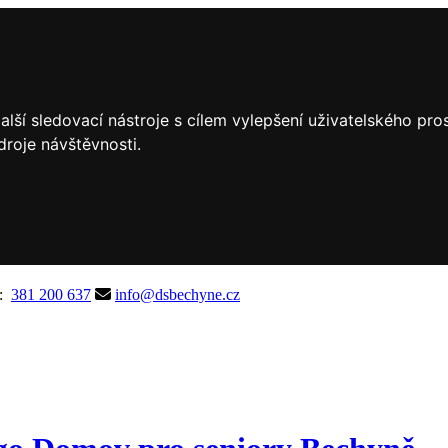
lší sledovací nástroje s cílem vylepšení uživatelského pr
droje návštěvnosti.
A:
381 200 637
info@dsbechyne.cz