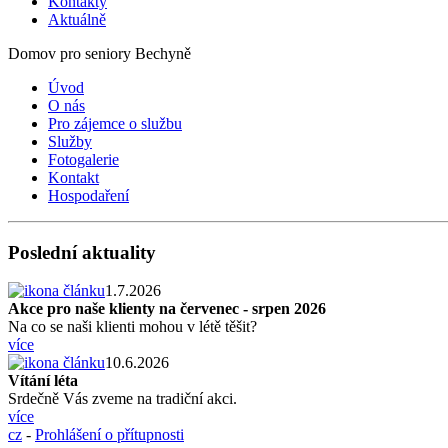
Kontakty
Aktuálně
Domov pro seniory Bechyně
Úvod
O nás
Pro zájemce o službu
Služby
Fotogalerie
Kontakt
Hospodaření
Poslední aktuality
1.7.2026
Akce pro naše klienty na červenec - srpen 2026
Na co se naši klienti mohou v létě těšit?
více
10.6.2026
Vítání léta
Srdečně Vás zveme na tradiční akci.
více
cz
-
Prohlášení o přítupnosti