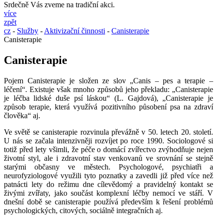
Srdečně Vás zveme na tradiční akci.
více
zpět
cz
-
Služby
-
Aktivizační činnosti
-
Canisterapie
Canisterapie
Canisterapie
Pojem Canisterapie je složen ze slov „Canis – pes a terapie –
léčení“. Existuje však mnoho způsobů jeho překladu: „Canisterapie
je léčba lidské duše psí láskou“ (L. Gajdová), „Canisterapie je
způsob terapie, která využívá pozitivního působení psa na zdraví
člověka“ aj.
Ve světě se canisterapie rozvinula převážně v 50. letech 20. století.
U nás se začala intenzivněji rozvíjet po roce 1990. Sociologové si
totiž před lety všimli, že péče o domácí zvířectvo zvýhodňuje nejen
životní styl, ale i zdravotní stav venkovanů ve srovnání se stejně
starými občasny ve městech. Psychologové, psychiatři a
neurofyziologové využili tyto poznatky a zavedli již před více než
patnácti lety do režimu dne cílevědomý a pravidelný kontakt se
živými zvířaty, jako součást komplexní léčby nemocí ve stáří. V
dnešní době se canisterapie používá především k řešení problémů
psychologických, citových, sociálně integračních aj.