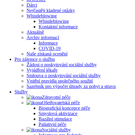
Dárci
Nejčastěji kladené otázky
Whistleblowing
Whistleblowing
Kontaktní informace
Aktuálně
Archiv informací
Informace
COVID-19
Naše získaná ocenění
Pro zájemce o službu
Žádost o poskytování sociální služby
Vyjádření lékaře
Smlouva o poskytování sociální služby
Vnitřní pravidla společného soužití
Sazebník pro výpočet úhrady za pobyt a stravu
Služby
Zdravotní péče
Ošetřovatelská péče
Biografická koncepce péče
Smyslová aktivizace
Bazální stimulace
Paliativní péče
Sociální služby