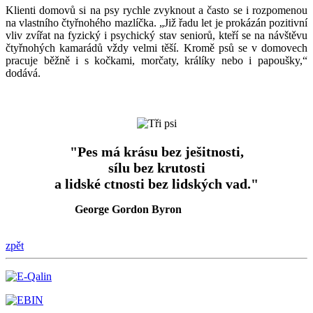
Klienti domovů si na psy rychle zvyknout a často se i rozpomenou
na vlastního čtyřnohého mazlíčka. „Již řadu let je prokázán pozitivní
vliv zvířat na fyzický i psychický stav seniorů, kteří se na návštěvu
čtyřnohých kamarádů vždy velmi těší. Kromě psů se v domovech
pracuje běžně i s kočkami, morčaty, králíky nebo i papoušky,“
dodává.
"Pes má krásu bez ješitnosti,
sílu bez krutosti
a lidské ctnosti bez lidských vad."
George Gordon Byron
zpět