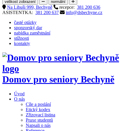
velikost zobrazení
normální
Na Libuši 999, Bechyně
recepce:
381 200 636
ASISTENTKA:
381 200 637
info@dsbechyne.cz
časté otázky
sponzorský dar
nabídka zaměstnání
stížnosti
kontakty
Domov pro seniory
Bechyně
Úvod
O nás
Cíle a poslání
Etický kodex
Zřizovací listina
Praxe studentů
Napsali o nás
Reference