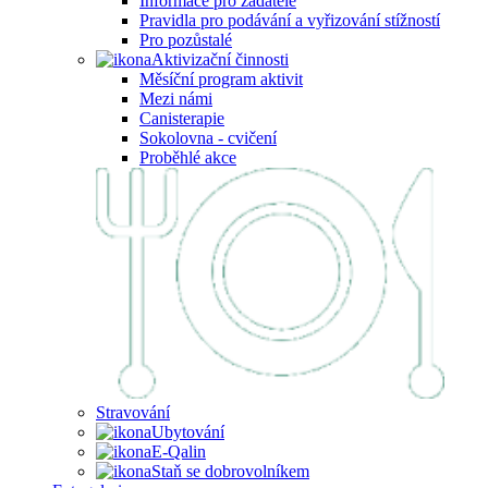
Informace pro žadatele
Pravidla pro podávání a vyřizování stížností
Pro pozůstalé
Aktivizační činnosti
Měsíční program aktivit
Mezi námi
Canisterapie
Sokolovna - cvičení
Proběhlé akce
Stravování
Ubytování
E-Qalin
Staň se dobrovolníkem