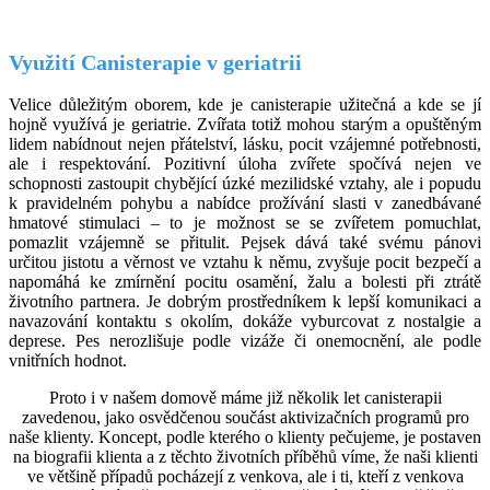
Využití Canisterapie v geriatrii
Velice důležitým oborem, kde je canisterapie užitečná a kde se jí
hojně využívá je geriatrie. Zvířata totiž mohou starým a opuštěným
lidem nabídnout nejen přátelství, lásku, pocit vzájemné potřebnosti,
ale i respektování. Pozitivní úloha zvířete spočívá nejen ve
schopnosti zastoupit chybějící úzké mezilidské vztahy, ale i popudu
k pravidelném pohybu a nabídce prožívání slasti v zanedbávané
hmatové stimulaci – to je možnost se se zvířetem pomuchlat,
pomazlit vzájemně se přitulit. Pejsek dává také svému pánovi
určitou jistotu a věrnost ve vztahu k němu, zvyšuje pocit bezpečí a
napomáhá ke zmírnění pocitu osamění, žalu a bolesti při ztrátě
životního partnera. Je dobrým prostředníkem k lepší komunikaci a
navazování kontaktu s okolím, dokáže vyburcovat z nostalgie a
deprese. Pes nerozlišuje podle vizáže či onemocnění, ale podle
vnitřních hodnot.
Proto i v našem domově máme již několik let canisterapii
zavedenou, jako osvědčenou součást aktivizačních programů pro
naše klienty. Koncept, podle kterého o klienty pečujeme, je postaven
na biografii klienta a z těchto životních příběhů víme, že naši klienti
ve většině případů pocházejí z venkova, ale i ti, kteří z venkova