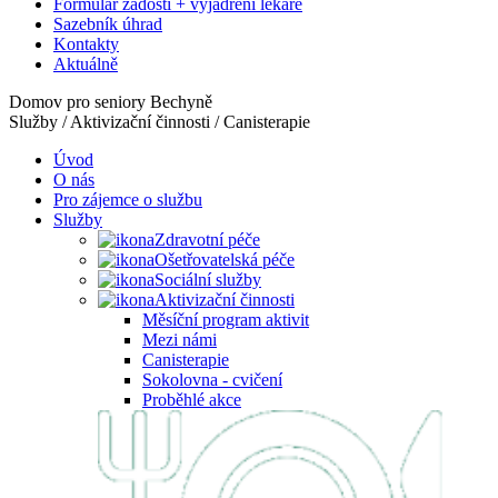
Formulář žádosti + vyjádření lékaře
Sazebník úhrad
Kontakty
Aktuálně
Domov pro seniory Bechyně
Služby / Aktivizační činnosti / Canisterapie
Úvod
O nás
Pro zájemce o službu
Služby
Zdravotní péče
Ošetřovatelská péče
Sociální služby
Aktivizační činnosti
Měsíční program aktivit
Mezi námi
Canisterapie
Sokolovna - cvičení
Proběhlé akce