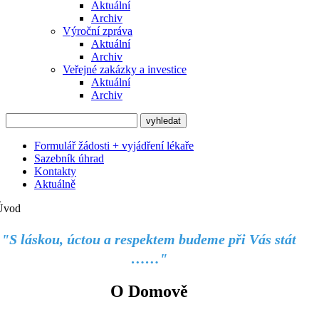
Aktuální
Archiv
Výroční zpráva
Aktuální
Archiv
Veřejné zakázky a investice
Aktuální
Archiv
Formulář žádosti + vyjádření lékaře
Sazebník úhrad
Kontakty
Aktuálně
Úvod
"S láskou, úctou a respektem budeme při Vás stát
……"
O Domově