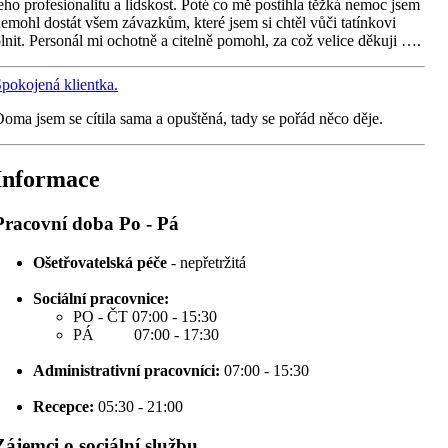
eho profesionalitu a lidskost. Poté co mě postihla těžká nemoc jsem
emohl dostát všem závazkům, které jsem si chtěl vůči tatínkovi
lnit. Personál mi ochotně a citelně pomohl, za což velice děkuji ….
pokojená klientka.
oma jsem se cítila sama a opuštěná, tady se pořád něco děje.
Informace
Pracovní doba Po - Pá
Ošetřovatelská péče
- nepřetržitá
Sociální pracovnice:
PO - ČT 07:00 - 15:30
PÁ 07:00 - 17:30
Administrativní pracovníci:
07:00 - 15:30
Recepce:
05:30 - 21:00
Zájemci o sociální službu