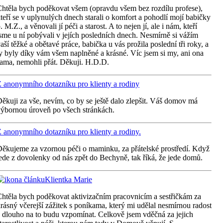
htěla bych poděkovat všem (opravdu všem bez rozdílu profese),
teří se v uplynulých dnech starali o komfort a pohodlí mojí babičky
. M.Z., a věnovali jí péči a starost. A to nejen jí, ale i nám, kteří
sme u ní pobývali v jejích posledních dnech. Nesmírně si vážím
aší těžké a obětavé práce, babička u vás prožila poslední tři roky, a
y byly díky vám všem naplněné a krásné. Víc jsem si my, ani ona
ama, nemohli přát. Děkuji. H.D.D.
 anonymního dotazníku pro klienty a rodiny
ěkuji za vše, nevím, co by se ještě dalo zlepšit. Váš domov má
ýbornou úroveň po všech stránkách.
 anonymního dotazníku pro klienty a rodiny.
ěkujeme za vzornou péči o maminku, za přátelské prostředí. Když
ede z dovolenky od nás zpět do Bechyně, tak říká, že jede domů.
Klientka Marie
htěla bych poděkovat aktivizačním pracovnicím a sestřičkám za
rásný včerejší zážitek s poníkama, který mi udělal nesmírnou radost
 dlouho na to budu vzpomínat. Celkově jsem vděčná za jejich