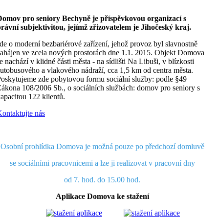
Domov pro seniory Bechyně je příspěvkovou organizací s
rávní subjektivitou, jejímž zřizovatelem je Jihočeský kraj.
de o moderní bezbariérové zařízení, jehož provoz byl slavnostně
ahájen ve zcela nových prostorách dne 1.1. 2015. Objekt Domova
e nachází v klidné části města - na sídlišti Na Libuši, v blízkosti
utobusového a vlakového nádraží, cca 1,5 km od centra města.
oskytujeme zde pobytovou formu sociální služby: podle §49
ákona 108/2006 Sb., o sociálních službách: domov pro seniory s
apacitou 122 klientů.
ontaktujte nás
Osobní prohlídka Domova je možná pouze po předchozí domluvě
se sociálními pracovnicemi a lze ji realizovat v pracovní dny
od 7. hod. do 15.00 hod.
Aplikace Domova ke stažení