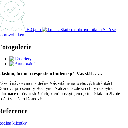
E-Qalin
Staň se
dobrovolníkem
Fotogalerie
Exteriéry
Stravování
S láskou, úctou a respektem budeme při Vás stát ……
ážení návštěvníci, srdečně Vás vítáme na webových stránkách
omova pro seniory Bechyně. Naleznete zde všechny nezbytné
nformace o nás, o službách, které poskytujeme, stejně tak i o životě
a dění v našem Domově.
Reference
odina klientky