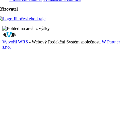
řizovatel
Vytvořil WRS
- Webový Redakční Systém společnosti
W Partner
s.r.o.