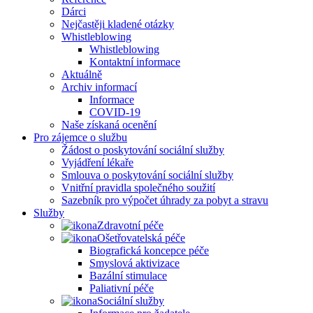
Dárci
Nejčastěji kladené otázky
Whistleblowing
Whistleblowing
Kontaktní informace
Aktuálně
Archiv informací
Informace
COVID-19
Naše získaná ocenění
Pro zájemce o službu
Žádost o poskytování sociální služby
Vyjádření lékaře
Smlouva o poskytování sociální služby
Vnitřní pravidla společného soužití
Sazebník pro výpočet úhrady za pobyt a stravu
Služby
Zdravotní péče
Ošetřovatelská péče
Biografická koncepce péče
Smyslová aktivizace
Bazální stimulace
Paliativní péče
Sociální služby