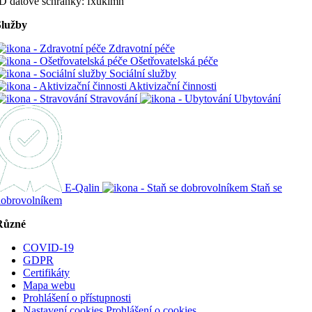
D datové schránky: fxukimn
Služby
Zdravotní péče
Ošetřovatelská péče
Sociální služby
Aktivizační činnosti
Stravování
Ubytování
E-Qalin
Staň se
dobrovolníkem
Různé
COVID-19
GDPR
Certifikáty
Mapa webu
Prohlášení o přístupnosti
Nastavení cookies
Prohlášení o cookies