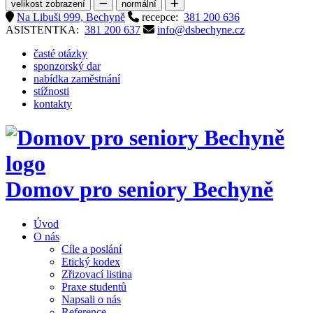
velikost zobrazení
normální
Na Libuši 999, Bechyně
recepce:
381 200 636
ASISTENTKA:
381 200 637
info@dsbechyne.cz
časté otázky
sponzorský dar
nabídka zaměstnání
stížnosti
kontakty
Domov pro seniory
Bechyně
Úvod
O nás
Cíle a poslání
Etický kodex
Zřizovací listina
Praxe studentů
Napsali o nás
Reference