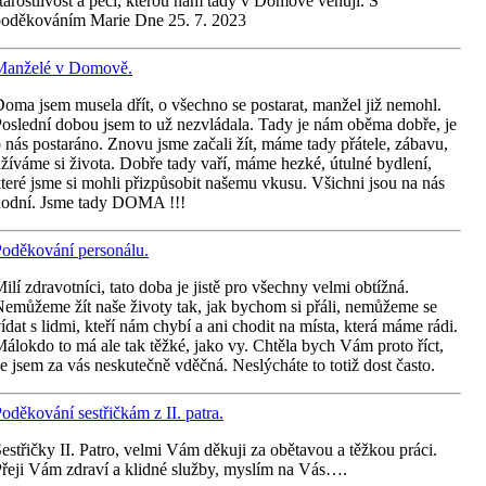
tarostlivost a péči, kterou nám tady v Domově věnují. S
poděkováním Marie Dne 25. 7. 2023
Manželé v Domově.
oma jsem musela dřít, o všechno se postarat, manžel již nemohl.
oslední dobou jsem to už nezvládala. Tady je nám oběma dobře, je
 nás postaráno. Znovu jsme začali žít, máme tady přátele, zábavu,
žíváme si života. Dobře tady vaří, máme hezké, útulné bydlení,
teré jsme si mohli přizpůsobit našemu vkusu. Všichni jsou na nás
hodní. Jsme tady DOMA !!!
oděkování personálu.
ilí zdravotníci, tato doba je jistě pro všechny velmi obtížná.
emůžeme žít naše životy tak, jak bychom si přáli, nemůžeme se
ídat s lidmi, kteří nám chybí a ani chodit na místa, která máme rádi.
álokdo to má ale tak těžké, jako vy. Chtěla bych Vám proto říct,
e jsem za vás neskutečně vděčná. Neslýcháte to totiž dost často.
oděkování sestřičkám z II. patra.
estřičky II. Patro, velmi Vám děkuji za obětavou a těžkou práci.
řeji Vám zdraví a klidné služby, myslím na Vás….