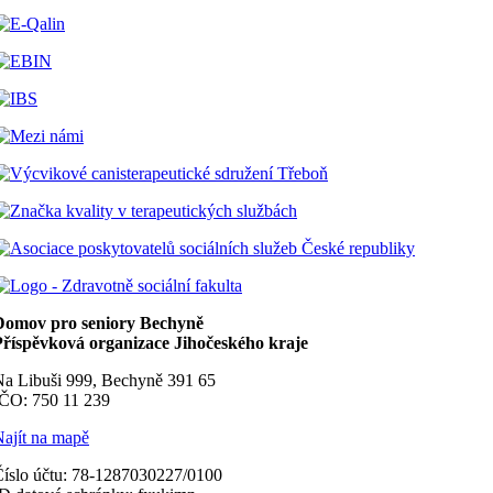
Domov pro seniory Bechyně
Příspěvková organizace Jihočeského kraje
a Libuši 999, Bechyně 391 65
IČO: 750 11 239
ajít na mapě
íslo účtu: 78-1287030227/0100