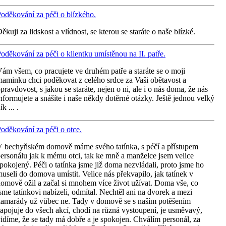
oděkování za péči o blízkého.
ěkuji za lidskost a vlídnost, se kterou se staráte o naše blízké.
oděkování za péči o klientku umístěnou na II. patře.
ám všem, co pracujete ve druhém patře a staráte se o moji
aminku chci poděkovat z celého srdce za Vaši obětavost a
pravdovost, s jakou se staráte, nejen o ni, ale i o nás doma, že nás
nformujete a snášíte i naše někdy dotěrné otázky. Ještě jednou velký
ík ... .
oděkování za péči o otce.
 bechyňském domově máme svého tatínka, s péčí a přístupem
ersonálu jak k mému otci, tak ke mně a manželce jsem velice
pokojený. Péči o tatínka jsme již doma nezvládali, proto jsme ho
useli do domova umístit. Velice nás překvapilo, jak tatínek v
omově ožil a začal si mnohem více život užívat. Doma vše, co
sme tatínkovi nabízeli, odmítal. Nechtěl ani na dvorek a mezi
amarády už vůbec ne. Tady v domově se s naším potěšením
apojuje do všech akcí, chodí na různá vystoupení, je usměvavý,
idíme, že se tady má dobře a je spokojen. Chválím personál, za