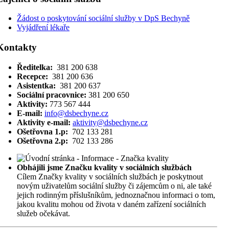
Žádost o poskytování sociální služby v DpS Bechyně
Vyjádření lékaře
Kontakty
Ředitelka:
381 200 638
Recepce:
381 200 636
Asistentka:
381 200 637
Sociální pracovnice:
381 200 650
Aktivity:
773 567 444
E-mail:
info@dsbechyne.cz
Aktivity e-mail:
aktivity@dsbechyne.cz
Ošetřovna 1.p:
702 133 281
Ošetřovna 2.p:
702 133 286
Obhájili jsme Značku kvality v sociálních službách
Cílem Značky kvality v sociálních službách je poskytnout
novým uživatelům sociální služby či zájemcům o ni, ale také
jejich rodinným příslušníkům, jednoznačnou informaci o tom,
jakou kvalitu mohou od života v daném zařízení sociálních
služeb očekávat.