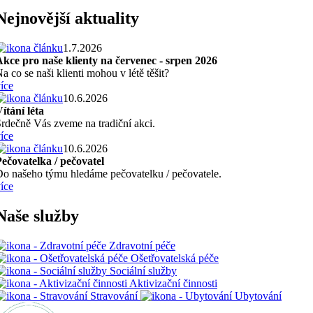
Nejnovější aktuality
1.7.2026
kce pro naše klienty na červenec - srpen 2026
a co se naši klienti mohou v létě těšit?
íce
10.6.2026
ítání léta
rdečně Vás zveme na tradiční akci.
íce
10.6.2026
ečovatelka / pečovatel
o našeho týmu hledáme pečovatelku / pečovatele.
íce
Naše služby
Zdravotní péče
Ošetřovatelská péče
Sociální služby
Aktivizační činnosti
Stravování
Ubytování