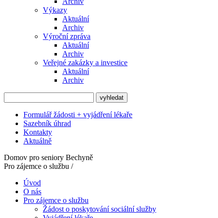
Archiv
Výkazy
Aktuální
Archiv
Výroční zpráva
Aktuální
Archiv
Veřejné zakázky a investice
Aktuální
Archiv
Formulář žádosti + vyjádření lékaře
Sazebník úhrad
Kontakty
Aktuálně
Domov pro seniory Bechyně
Pro zájemce o službu /
Úvod
O nás
Pro zájemce o službu
Žádost o poskytování sociální služby
Vyjádření lékaře