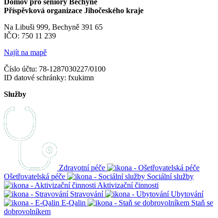
Domov pro seniory Bechyně
Příspěvková organizace Jihočeského kraje
Na Libuši 999, Bechyně 391 65
IČO: 750 11 239
Najít na mapě
Číslo účtu: 78-1287030227/0100
ID datové schránky: fxukimn
Služby
Zdravotní péče
Ošetřovatelská péče
Sociální služby
Aktivizační činnosti
Stravování
Ubytování
E-Qalin
Staň se
dobrovolníkem