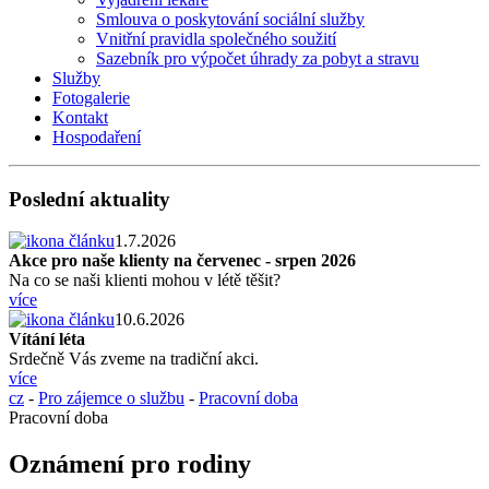
Smlouva o poskytování sociální služby
Vnitřní pravidla společného soužití
Sazebník pro výpočet úhrady za pobyt a stravu
Služby
Fotogalerie
Kontakt
Hospodaření
Poslední aktuality
1.7.2026
Akce pro naše klienty na červenec - srpen 2026
Na co se naši klienti mohou v létě těšit?
více
10.6.2026
Vítání léta
Srdečně Vás zveme na tradiční akci.
více
cz
-
Pro zájemce o službu
-
Pracovní doba
Pracovní doba
Oznámení pro rodiny