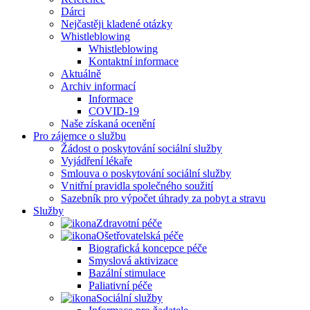
Dárci
Nejčastěji kladené otázky
Whistleblowing
Whistleblowing
Kontaktní informace
Aktuálně
Archiv informací
Informace
COVID-19
Naše získaná ocenění
Pro zájemce o službu
Žádost o poskytování sociální služby
Vyjádření lékaře
Smlouva o poskytování sociální služby
Vnitřní pravidla společného soužití
Sazebník pro výpočet úhrady za pobyt a stravu
Služby
Zdravotní péče
Ošetřovatelská péče
Biografická koncepce péče
Smyslová aktivizace
Bazální stimulace
Paliativní péče
Sociální služby