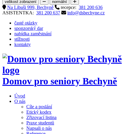
velikost zobrazení
normální
Na Libuši 999, Bechyně
recepce:
381 200 636
ASISTENTKA:
381 200 637
info@dsbechyne.cz
časté otázky
sponzorský dar
nabídka zaměstnání
stížnosti
kontakty
Domov pro seniory
Bechyně
Úvod
O nás
Cíle a poslání
Etický kodex
Zřizovací listina
Praxe studentů
Napsali o nás
Reference