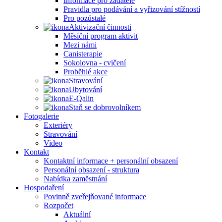
Informace pro žadatele
Pravidla pro podávání a vyřizování stížností
Pro pozůstalé
Aktivizační činnosti
Měsíční program aktivit
Mezi námi
Canisterapie
Sokolovna - cvičení
Proběhlé akce
Stravování
Ubytování
E-Qalin
Staň se dobrovolníkem
Fotogalerie
Exteriéry
Stravování
Video
Kontakt
Kontaktní informace + personální obsazení
Personální obsazení - struktura
Nabídka zaměstnání
Hospodaření
Povinně zveřejňované informace
Rozpočet
Aktuální