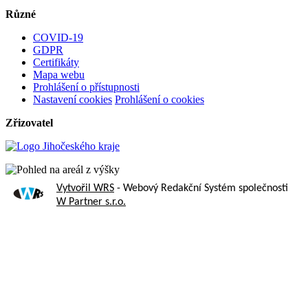
Různé
COVID-19
GDPR
Certifikáty
Mapa webu
Prohlášení o přístupnosti
Nastavení cookies
Prohlášení o cookies
Zřizovatel
Vytvořil WRS
- Webový Redakční Systém společnosti
W Partner s.r.o.