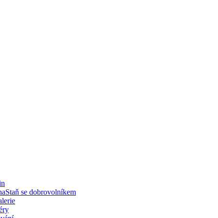
in
Staň se dobrovolníkem
lerie
éry