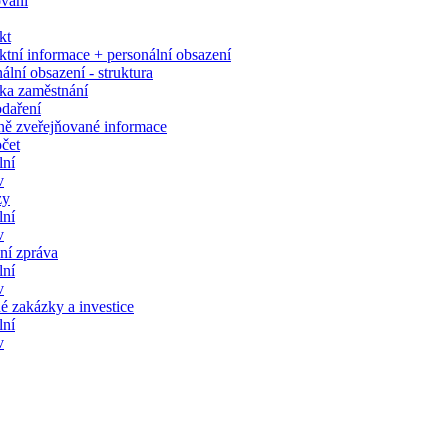
ování
kt
tní informace + personální obsazení
ální obsazení - struktura
ka zaměstnání
daření
ně zveřejňované informace
čet
lní
v
zy
lní
v
ní zpráva
lní
v
é zakázky a investice
lní
v