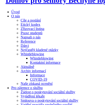
Úvod
O nás
Cíle a poslání
Etický kodex
Zřizovací listina
Praxe studentů
Napsali o nás
Reference
Dárci
Nejčastěji kladené otázky
Whistleblowing
Whistleblowing
Kontaktní informace
Aktuálně
Archiv informací
Informace
COVID-19
Naše získaná ocenění
Pro zájemce o službu
Žádost o poskytování sociální služby
Vyjádření lékaře
Smlouva o poskytování sociální služby
Vnitřní pravidla společného soužití