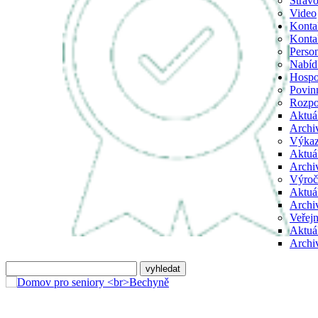
Strav
Video
Konta
Kontak
Person
Nabíd
Hospo
Povin
Rozpo
Aktuá
Archi
Výka
Aktuá
Archi
Výroč
Aktuá
Archi
Veřejn
Aktuá
Archi