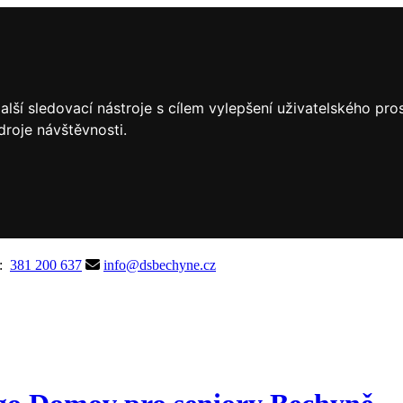
lší sledovací nástroje s cílem vylepšení uživatelského pr
droje návštěvnosti.
A:
381 200 637
info@dsbechyne.cz