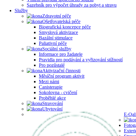
Sazebník pro výpočet úhrady za pobyt a stravu
Služby
Zdravotní péče
Ošetřovatelská péče
Biografická koncepce péče
Smyslová aktivizace
Bazální stimulace
Paliativní péče
Sociální služby
Informace pro žadatele
Pravidla pro podávání a vyřizování stížností
Pro pozůstalé
Aktivizační činnosti
Měsíční program aktivit
Mezi námi
Canisterapie
Sokolovna - cvičení
Proběhlé akce
Stravování
Ubytování
E-Qal
Fotoga
Exteri