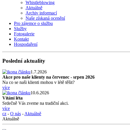
Whistleblowing
Aktuálně
Archiv informací
Naše získaná ocenění
Pro zájemce o službu
Služby
Fotogalerie
Kontakt
Hospodaření
Poslední aktuality
1.7.2026
Akce pro naše klienty na červenec - srpen 2026
Na co se naši klienti mohou v létě těšit?
více
10.6.2026
Vítání léta
Srdečně Vás zveme na tradiční akci.
více
cz
-
O nás
-
Aktuálně
Aktuálně