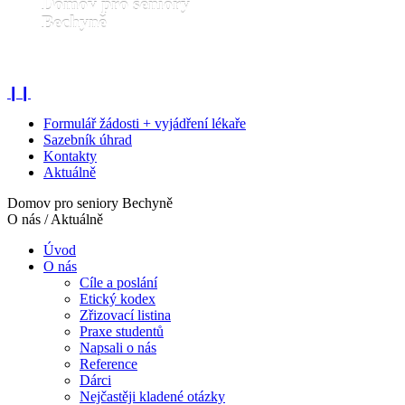
Domov pro seniory
Bechyně
Domov pro seniory Bechyně
❙❙
Formulář žádosti + vyjádření lékaře
Sazebník úhrad
Kontakty
Aktuálně
Domov pro seniory Bechyně
O nás / Aktuálně
Úvod
O nás
Cíle a poslání
Etický kodex
Zřizovací listina
Praxe studentů
Napsali o nás
Reference
Dárci
Nejčastěji kladené otázky