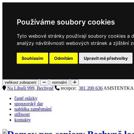
Používáme soubory cookies
Tyto webové stránky používají soubory cookies a da
analýzy návštěvnosti webových stránek a zjištění z
Souhlasím
Odmítám
Upravit mé předvolby
velikost zobrazení
normální
Na Libuši 999, Bechyně
recepce:
381 200 636
ASISTENTK
časté otázky
sponzorský dar
nabídka zaměstnání
stížnosti
kontakty