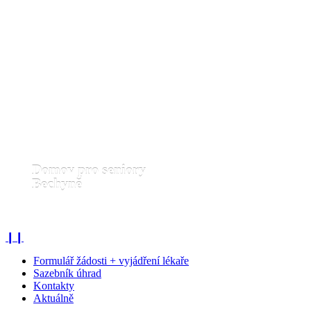
Domov pro seniory
Bechyně
Domov pro seniory Bechyně
❙❙
Formulář žádosti + vyjádření lékaře
Sazebník úhrad
Kontakty
Aktuálně