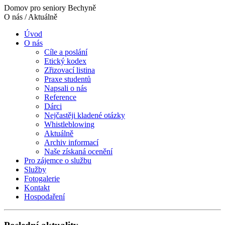
Domov pro seniory Bechyně
O nás / Aktuálně
Úvod
O nás
Cíle a poslání
Etický kodex
Zřizovací listina
Praxe studentů
Napsali o nás
Reference
Dárci
Nejčastěji kladené otázky
Whistleblowing
Aktuálně
Archiv informací
Naše získaná ocenění
Pro zájemce o službu
Služby
Fotogalerie
Kontakt
Hospodaření