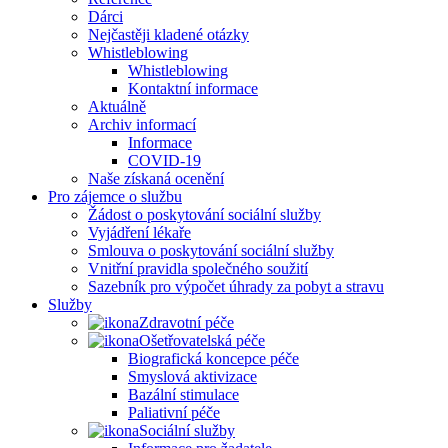
Dárci
Nejčastěji kladené otázky
Whistleblowing
Whistleblowing
Kontaktní informace
Aktuálně
Archiv informací
Informace
COVID-19
Naše získaná ocenění
Pro zájemce o službu
Žádost o poskytování sociální služby
Vyjádření lékaře
Smlouva o poskytování sociální služby
Vnitřní pravidla společného soužití
Sazebník pro výpočet úhrady za pobyt a stravu
Služby
Zdravotní péče
Ošetřovatelská péče
Biografická koncepce péče
Smyslová aktivizace
Bazální stimulace
Paliativní péče
Sociální služby