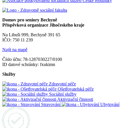
Domov pro seniory Bechyně
Příspěvková organizace Jihočeského kraje
Na Libuši 999, Bechyně 391 65
IČO: 750 11 239
Najít na mapě
Číslo účtu: 78-1287030227/0100
ID datové schránky: fxukimn
Služby
Zdravotní péče
Ošetřovatelská péče
Sociální služby
Aktivizační činnosti
Stravování
Ubytování