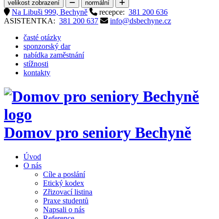
velikost zobrazení
normální
Na Libuši 999, Bechyně
recepce:
381 200 636
ASISTENTKA:
381 200 637
info@dsbechyne.cz
časté otázky
sponzorský dar
nabídka zaměstnání
stížnosti
kontakty
Domov pro seniory
Bechyně
Úvod
O nás
Cíle a poslání
Etický kodex
Zřizovací listina
Praxe studentů
Napsali o nás
Reference