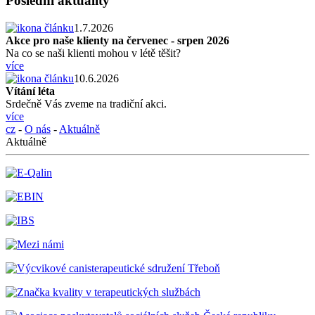
Poslední aktuality
1.7.2026
Akce pro naše klienty na červenec - srpen 2026
Na co se naši klienti mohou v létě těšit?
více
10.6.2026
Vítání léta
Srdečně Vás zveme na tradiční akci.
více
cz
-
O nás
-
Aktuálně
Aktuálně