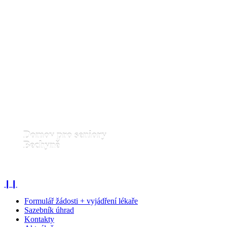
Domov pro seniory
Bechyně
❙❙
Formulář žádosti + vyjádření lékaře
Sazebník úhrad
Kontakty