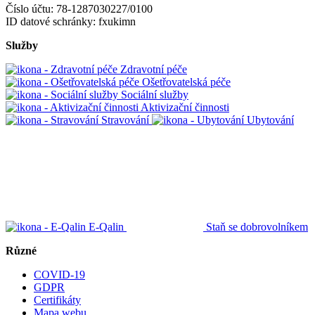
Číslo účtu: 78-1287030227/0100
ID datové schránky: fxukimn
Služby
Zdravotní péče
Ošetřovatelská péče
Sociální služby
Aktivizační činnosti
Stravování
Ubytování
E-Qalin
Staň se dobrovolníkem
Různé
COVID-19
GDPR
Certifikáty
Mapa webu