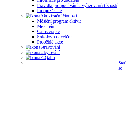
Informace pro žadatele
Pravidla pro podávání a vyřizování stížností
Pro pozůstalé
Aktivizační činnosti
Měsíční program aktivit
Mezi námi
Canisterapie
Sokolovna - cvičení
Proběhlé akce
Stravování
Ubytování
E-Qalin
Staň
se