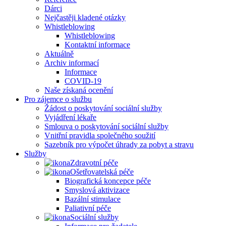
Dárci
Nejčastěji kladené otázky
Whistleblowing
Whistleblowing
Kontaktní informace
Aktuálně
Archiv informací
Informace
COVID-19
Naše získaná ocenění
Pro zájemce o službu
Žádost o poskytování sociální služby
Vyjádření lékaře
Smlouva o poskytování sociální služby
Vnitřní pravidla společného soužití
Sazebník pro výpočet úhrady za pobyt a stravu
Služby
Zdravotní péče
Ošetřovatelská péče
Biografická koncepce péče
Smyslová aktivizace
Bazální stimulace
Paliativní péče
Sociální služby