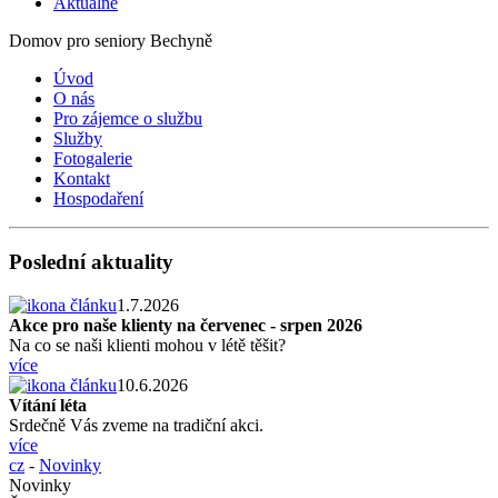
Aktuálně
Domov pro seniory Bechyně
Úvod
O nás
Pro zájemce o službu
Služby
Fotogalerie
Kontakt
Hospodaření
Poslední aktuality
1.7.2026
Akce pro naše klienty na červenec - srpen 2026
Na co se naši klienti mohou v létě těšit?
více
10.6.2026
Vítání léta
Srdečně Vás zveme na tradiční akci.
více
cz
-
Novinky
Novinky