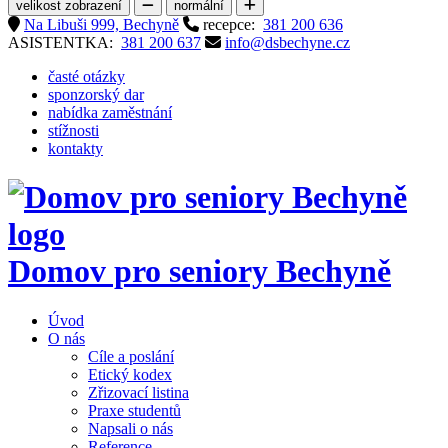
velikost zobrazení
normální
Na Libuši 999, Bechyně
recepce:
381 200 636
ASISTENTKA:
381 200 637
info@dsbechyne.cz
časté otázky
sponzorský dar
nabídka zaměstnání
stížnosti
kontakty
Domov pro seniory
Bechyně
Úvod
O nás
Cíle a poslání
Etický kodex
Zřizovací listina
Praxe studentů
Napsali o nás
Reference