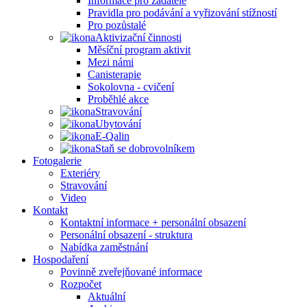
Informace pro žadatele
Pravidla pro podávání a vyřizování stížností
Pro pozůstalé
Aktivizační činnosti
Měsíční program aktivit
Mezi námi
Canisterapie
Sokolovna - cvičení
Proběhlé akce
Stravování
Ubytování
E-Qalin
Staň se dobrovolníkem
Fotogalerie
Exteriéry
Stravování
Video
Kontakt
Kontaktní informace + personální obsazení
Personální obsazení - struktura
Nabídka zaměstnání
Hospodaření
Povinně zveřejňované informace
Rozpočet
Aktuální