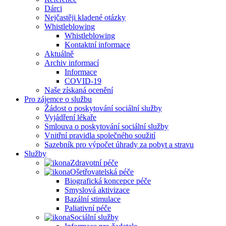
Dárci
Nejčastěji kladené otázky
Whistleblowing
Whistleblowing
Kontaktní informace
Aktuálně
Archiv informací
Informace
COVID-19
Naše získaná ocenění
Pro zájemce o službu
Žádost o poskytování sociální služby
Vyjádření lékaře
Smlouva o poskytování sociální služby
Vnitřní pravidla společného soužití
Sazebník pro výpočet úhrady za pobyt a stravu
Služby
Zdravotní péče
Ošetřovatelská péče
Biografická koncepce péče
Smyslová aktivizace
Bazální stimulace
Paliativní péče
Sociální služby