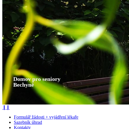
Domov pro seniory
Bechyně
❙❙
Formulář žádosti + vyjádření lékaře
Sazebník úhrad
Kontakty