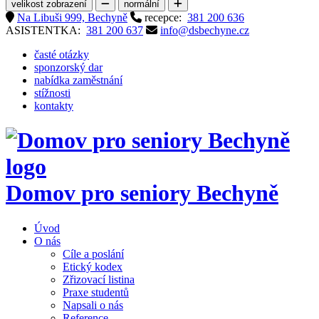
velikost zobrazení
normální
Na Libuši 999, Bechyně
recepce:
381 200 636
ASISTENTKA:
381 200 637
info@dsbechyne.cz
časté otázky
sponzorský dar
nabídka zaměstnání
stížnosti
kontakty
Domov pro seniory
Bechyně
Úvod
O nás
Cíle a poslání
Etický kodex
Zřizovací listina
Praxe studentů
Napsali o nás
Reference