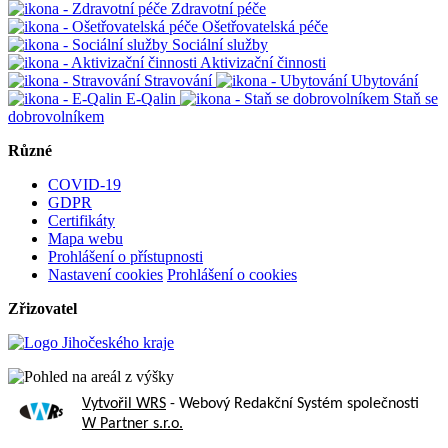
Zdravotní péče
Ošetřovatelská péče
Sociální služby
Aktivizační činnosti
Stravování
Ubytování
E-Qalin
Staň se
dobrovolníkem
Různé
COVID-19
GDPR
Certifikáty
Mapa webu
Prohlášení o přístupnosti
Nastavení cookies
Prohlášení o cookies
Zřizovatel
Vytvořil WRS
- Webový Redakční Systém společnosti
W Partner s.r.o.