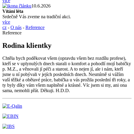
více
10.6.2026
Vítání léta
Srdečně Vás zveme na tradiční akci.
více
cz
-
O nás
-
Reference
Reference
Rodina klientky
Chtěla bych poděkovat všem (opravdu všem bez rozdílu profese),
kteří se v uplynulých dnech starali o komfort a pohodlí mojí babičky
p. M.Z., a věnovali jí péči a starost. A to nejen jí, ale i nám, kteří
jsme u ní pobývali v jejích posledních dnech. Nesmírně si vážím
vaší těžké a obětavé práce, babička u vás prožila poslední tři roky, a
ty byly díky vám všem naplněné a krásné. Víc jsem si my, ani ona
sama, nemohli přát. Děkuji. H.D.D.