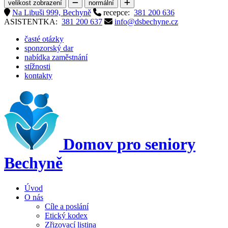
velikost zobrazení
normální
Na Libuši 999, Bechyně
recepce:
381 200 636
ASISTENTKA:
381 200 637
info@dsbechyne.cz
časté otázky
sponzorský dar
nabídka zaměstnání
stížnosti
kontakty
Domov pro seniory
Bechyně
Úvod
O nás
Cíle a poslání
Etický kodex
Zřizovací listina