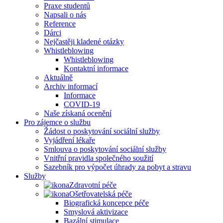
Praxe studentů
Napsali o nás
Reference
Dárci
Nejčastěji kladené otázky
Whistleblowing
Whistleblowing
Kontaktní informace
Aktuálně
Archiv informací
Informace
COVID-19
Naše získaná ocenění
Pro zájemce o službu
Žádost o poskytování sociální služby
Vyjádření lékaře
Smlouva o poskytování sociální služby
Vnitřní pravidla společného soužití
Sazebník pro výpočet úhrady za pobyt a stravu
Služby
Zdravotní péče
Ošetřovatelská péče
Biografická koncepce péče
Smyslová aktivizace
Bazální stimulace