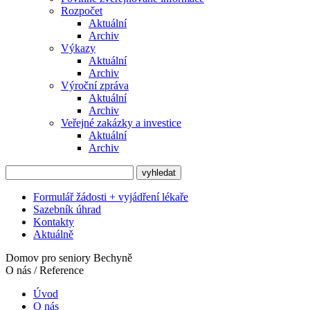
Rozpočet
Aktuální
Archiv
Výkazy
Aktuální
Archiv
Výroční zpráva
Aktuální
Archiv
Veřejné zakázky a investice
Aktuální
Archiv
Formulář žádosti + vyjádření lékaře
Sazebník úhrad
Kontakty
Aktuálně
Domov pro seniory Bechyně
O nás / Reference
Úvod
O nás