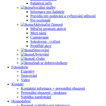
Paliativní péče
Sociální služby
Informace pro žadatele
Pravidla pro podávání a vyřizování stížností
Pro pozůstalé
Aktivizační činnosti
Měsíční program aktivit
Mezi námi
Canisterapie
Sokolovna - cvičení
Proběhlé akce
Stravování
Ubytování
E-Qalin
Staň se dobrovolníkem
Fotogalerie
Exteriéry
Stravování
Video
Kontakt
Kontaktní informace + personální obsazení
Personální obsazení - struktura
Nabídka zaměstnání
Hospodaření
Povinně zveřejňované informace