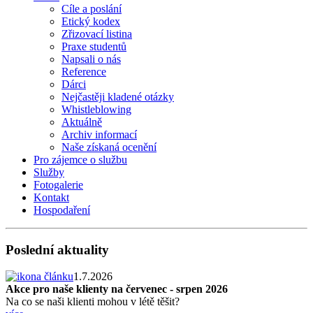
Cíle a poslání
Etický kodex
Zřizovací listina
Praxe studentů
Napsali o nás
Reference
Dárci
Nejčastěji kladené otázky
Whistleblowing
Aktuálně
Archiv informací
Naše získaná ocenění
Pro zájemce o službu
Služby
Fotogalerie
Kontakt
Hospodaření
Poslední aktuality
1.7.2026
Akce pro naše klienty na červenec - srpen 2026
Na co se naši klienti mohou v létě těšit?