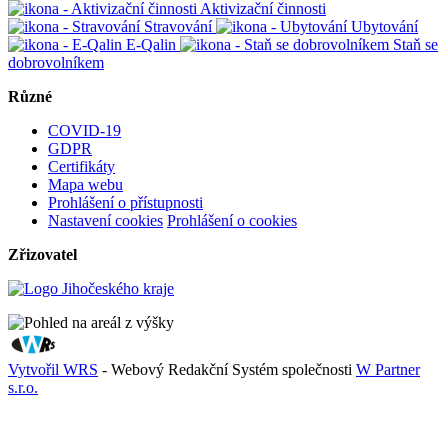
Aktivizační činnosti
Stravování
Ubytování
E-Qalin
Staň se
dobrovolníkem
Různé
COVID-19
GDPR
Certifikáty
Mapa webu
Prohlášení o přístupnosti
Nastavení cookies
Prohlášení o cookies
Zřizovatel
Vytvořil WRS
- Webový Redakční Systém společnosti
W Partner
s.r.o.