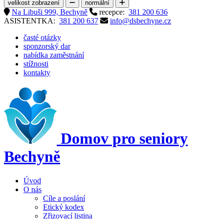
velikost zobrazení
normální
Na Libuši 999, Bechyně
recepce:
381 200 636
ASISTENTKA:
381 200 637
info@dsbechyne.cz
časté otázky
sponzorský dar
nabídka zaměstnání
stížnosti
kontakty
Domov pro seniory
Bechyně
Úvod
O nás
Cíle a poslání
Etický kodex
Zřizovací listina