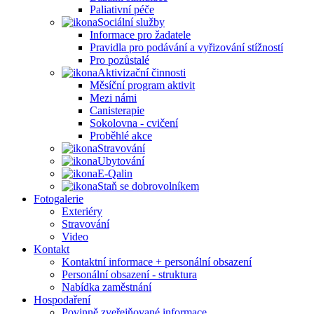
Paliativní péče
Sociální služby
Informace pro žadatele
Pravidla pro podávání a vyřizování stížností
Pro pozůstalé
Aktivizační činnosti
Měsíční program aktivit
Mezi námi
Canisterapie
Sokolovna - cvičení
Proběhlé akce
Stravování
Ubytování
E-Qalin
Staň se dobrovolníkem
Fotogalerie
Exteriéry
Stravování
Video
Kontakt
Kontaktní informace + personální obsazení
Personální obsazení - struktura
Nabídka zaměstnání
Hospodaření
Povinně zveřejňované informace