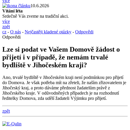
více
10.6.2026
Vítání léta
Srdečně Vás zveme na tradiční akci.
více
zpět
cz
-
O nás
-
Nejčastěji kladené otázky
-
Odpovědi
Odpovědi
Lze si podat ve Vašem Domově žádost o
přijetí i v případě, že nemám trvalé
bydliště v Jihočeském kraji?
Ano, trvalé bydliště v Jihočeském kraji není podmínkou pro přijetí
do Domova. Je však potřeba mít na zřeteli, že naším zřizovatelem je
Jihočeský kraj, a proto dáváme přednost žadatelům právě z
Jihočeského kraje. V odůvodněných případech je na rozhodnutí
ředitelky Domova, zda udělí žadateli Výjimku pro přijetí.
zpět