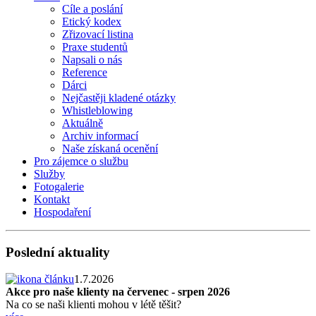
Cíle a poslání
Etický kodex
Zřizovací listina
Praxe studentů
Napsali o nás
Reference
Dárci
Nejčastěji kladené otázky
Whistleblowing
Aktuálně
Archiv informací
Naše získaná ocenění
Pro zájemce o službu
Služby
Fotogalerie
Kontakt
Hospodaření
Poslední aktuality
1.7.2026
Akce pro naše klienty na červenec - srpen 2026
Na co se naši klienti mohou v létě těšit?