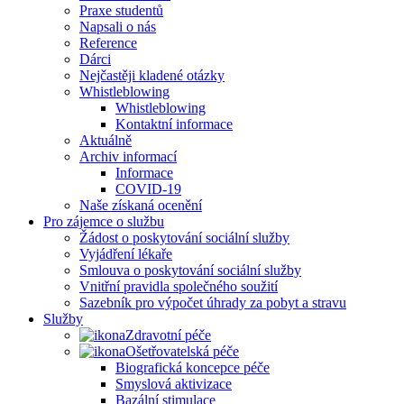
Praxe studentů
Napsali o nás
Reference
Dárci
Nejčastěji kladené otázky
Whistleblowing
Whistleblowing
Kontaktní informace
Aktuálně
Archiv informací
Informace
COVID-19
Naše získaná ocenění
Pro zájemce o službu
Žádost o poskytování sociální služby
Vyjádření lékaře
Smlouva o poskytování sociální služby
Vnitřní pravidla společného soužití
Sazebník pro výpočet úhrady za pobyt a stravu
Služby
Zdravotní péče
Ošetřovatelská péče
Biografická koncepce péče
Smyslová aktivizace
Bazální stimulace