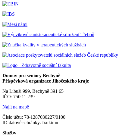
Domov pro seniory Bechyně
Příspěvková organizace Jihočeského kraje
Na Libuši 999, Bechyně 391 65
IČO: 750 11 239
Najít na mapě
Číslo účtu: 78-1287030227/0100
ID datové schránky: fxukimn
Služby