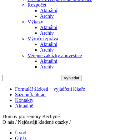
Rozpočet
Aktuální
Archiv
Výkazy
Aktuální
Archiv
Výroční zpráva
Aktuální
Archiv
Veřejné zakázky a investice
Aktuální
Archiv
Formulář žádosti + vyjádření lékaře
Sazebník úhrad
Kontakty
Aktuálně
Domov pro seniory Bechyně
O nás / Nejčastěji kladené otázky /
Úvod
O nás