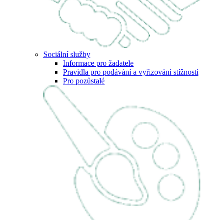
Sociální služby
Informace pro žadatele
Pravidla pro podávání a vyřizování stížností
Pro pozůstalé