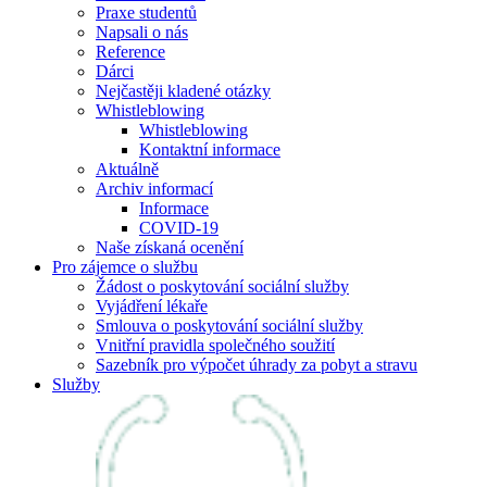
Praxe studentů
Napsali o nás
Reference
Dárci
Nejčastěji kladené otázky
Whistleblowing
Whistleblowing
Kontaktní informace
Aktuálně
Archiv informací
Informace
COVID-19
Naše získaná ocenění
Pro zájemce o službu
Žádost o poskytování sociální služby
Vyjádření lékaře
Smlouva o poskytování sociální služby
Vnitřní pravidla společného soužití
Sazebník pro výpočet úhrady za pobyt a stravu
Služby