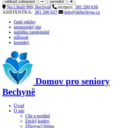
velikost zobrazení
normální
Na Libuši 999, Bechyně
recepce:
381 200 636
ASISTENTKA:
381 200 637
info@dsbechyne.cz
časté otázky
sponzorský dar
nabídka zaměstnání
stížnosti
kontakty
Domov pro seniory
Bechyně
Úvod
O nás
Cíle a poslání
Etický kodex
Zřizovací listina