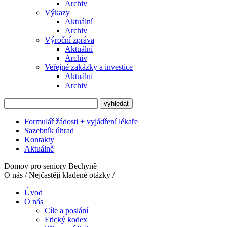
Archiv
Výkazy
Aktuální
Archiv
Výroční zpráva
Aktuální
Archiv
Veřejné zakázky a investice
Aktuální
Archiv
Formulář žádosti + vyjádření lékaře
Sazebník úhrad
Kontakty
Aktuálně
Domov pro seniory Bechyně
O nás / Nejčastěji kladené otázky /
Úvod
O nás
Cíle a poslání
Etický kodex