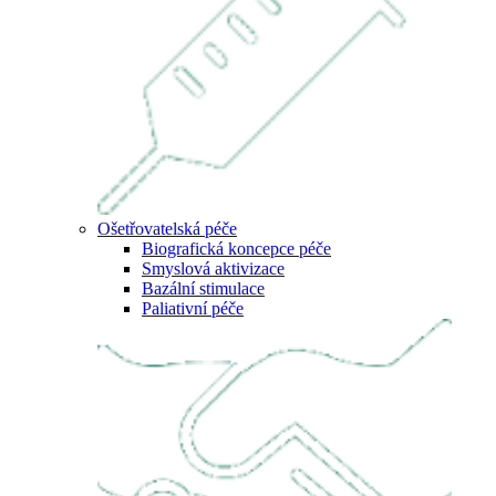
Ošetřovatelská péče
Biografická koncepce péče
Smyslová aktivizace
Bazální stimulace
Paliativní péče