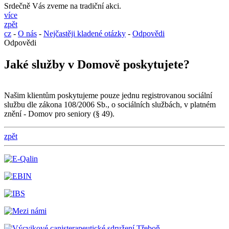
Srdečně Vás zveme na tradiční akci.
více
zpět
cz
-
O nás
-
Nejčastěji kladené otázky
-
Odpovědi
Odpovědi
Jaké služby v Domově poskytujete?
Našim klientům poskytujeme pouze jednu registrovanou sociální
službu dle zákona 108/2006 Sb., o sociálních službách, v platném
znění - Domov pro seniory (§ 49).
zpět