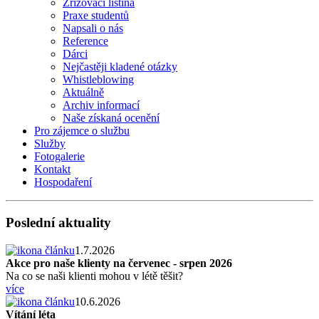
Zřizovací listina
Praxe studentů
Napsali o nás
Reference
Dárci
Nejčastěji kladené otázky
Whistleblowing
Aktuálně
Archiv informací
Naše získaná ocenění
Pro zájemce o službu
Služby
Fotogalerie
Kontakt
Hospodaření
Poslední aktuality
1.7.2026
Akce pro naše klienty na červenec - srpen 2026
Na co se naši klienti mohou v létě těšit?
více
10.6.2026
Vítání léta