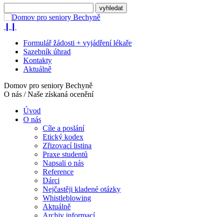
❙❙
Formulář žádosti + vyjádření lékaře
Sazebník úhrad
Kontakty
Aktuálně
Domov pro seniory Bechyně
O nás / Naše získaná ocenění
Úvod
O nás
Cíle a poslání
Etický kodex
Zřizovací listina
Praxe studentů
Napsali o nás
Reference
Dárci
Nejčastěji kladené otázky
Whistleblowing
Aktuálně
Archiv informací