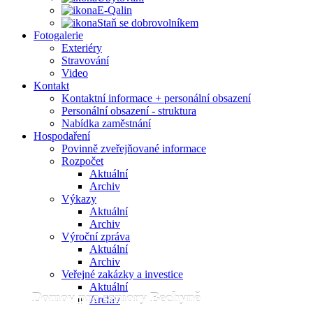
E-Qalin
Staň se dobrovolníkem
Fotogalerie
Exteriéry
Stravování
Video
Kontakt
Kontaktní informace + personální obsazení
Personální obsazení - struktura
Nabídka zaměstnání
Hospodaření
Povinně zveřejňované informace
Rozpočet
Aktuální
Archiv
Výkazy
Aktuální
Archiv
Výroční zpráva
Aktuální
Archiv
Veřejné zakázky a investice
Domov pro seniory
Aktuální
Domov pro seniory Bechyně
Bechyně
Archiv