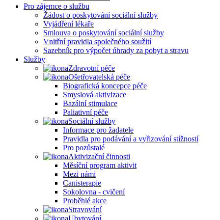
Pro zájemce o službu
Žádost o poskytování sociální služby
Vyjádření lékaře
Smlouva o poskytování sociální služby
Vnitřní pravidla společného soužití
Sazebník pro výpočet úhrady za pobyt a stravu
Služby
Zdravotní péče
Ošetřovatelská péče
Biografická koncepce péče
Smyslová aktivizace
Bazální stimulace
Paliativní péče
Sociální služby
Informace pro žadatele
Pravidla pro podávání a vyřizování stížností
Pro pozůstalé
Aktivizační činnosti
Měsíční program aktivit
Mezi námi
Canisterapie
Sokolovna - cvičení
Proběhlé akce
Stravování
Ubytování