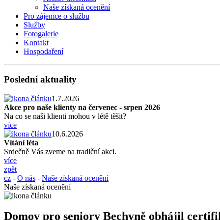
Naše získaná ocenění
Pro zájemce o službu
Služby
Fotogalerie
Kontakt
Hospodaření
Poslední aktuality
1.7.2026
Akce pro naše klienty na červenec - srpen 2026
Na co se naši klienti mohou v létě těšit?
více
10.6.2026
Vítání léta
Srdečně Vás zveme na tradiční akci.
více
zpět
cz
-
O nás
-
Naše získaná ocenění
Naše získaná ocenění
Domov pro seniory Bechyně obhájil certifi