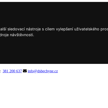
lší sledovací nástroje s cílem vylepšení uživatelského pr
droje návštěvnosti.
A:
381 200 637
info@dsbechyne.cz