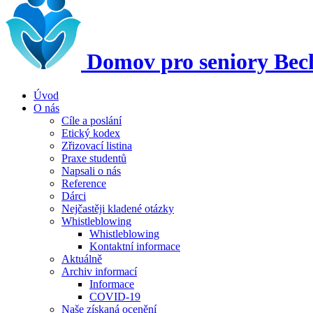
Domov pro seniory
Bec
Úvod
O nás
Cíle a poslání
Etický kodex
Zřizovací listina
Praxe studentů
Napsali o nás
Reference
Dárci
Nejčastěji kladené otázky
Whistleblowing
Whistleblowing
Kontaktní informace
Aktuálně
Archiv informací
Informace
COVID-19
Naše získaná ocenění