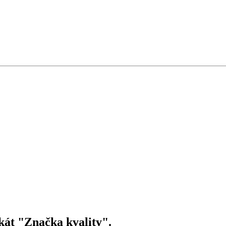
kát "Značka kvality".