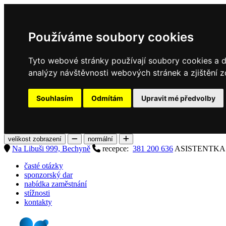
Používáme soubory cookies
Tyto webové stránky používají soubory cookies a da
analýzy návštěvnosti webových stránek a zjištění z
Souhlasím
Odmítám
Upravit mé předvolby
velikost zobrazení
normální
Na Libuši 999, Bechyně
recepce:
381 200 636
ASISTENTK
časté otázky
sponzorský dar
nabídka zaměstnání
stížnosti
kontakty