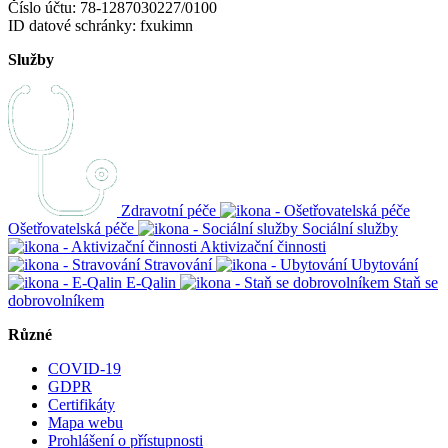
Číslo účtu: 78-1287030227/0100
ID datové schránky: fxukimn
Služby
Zdravotní péče
Ošetřovatelská péče
Sociální služby
Aktivizační činnosti
Stravování
Ubytování
E-Qalin
Staň se
dobrovolníkem
Různé
COVID-19
GDPR
Certifikáty
Mapa webu
Prohlášení o přístupnosti