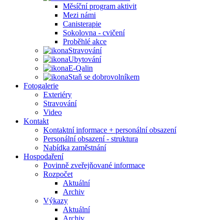
Měsíční program aktivit
Mezi námi
Canisterapie
Sokolovna - cvičení
Proběhlé akce
Stravování
Ubytování
E-Qalin
Staň se dobrovolníkem
Fotogalerie
Exteriéry
Stravování
Video
Kontakt
Kontaktní informace + personální obsazení
Personální obsazení - struktura
Nabídka zaměstnání
Hospodaření
Povinně zveřejňované informace
Rozpočet
Aktuální
Archiv
Výkazy
Aktuální
Archiv