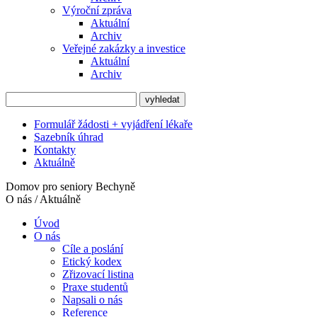
Výroční zpráva
Aktuální
Archiv
Veřejné zakázky a investice
Aktuální
Archiv
Formulář žádosti + vyjádření lékaře
Sazebník úhrad
Kontakty
Aktuálně
Domov pro seniory Bechyně
O nás / Aktuálně
Úvod
O nás
Cíle a poslání
Etický kodex
Zřizovací listina
Praxe studentů
Napsali o nás
Reference