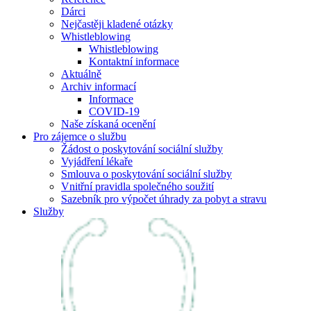
Dárci
Nejčastěji kladené otázky
Whistleblowing
Whistleblowing
Kontaktní informace
Aktuálně
Archiv informací
Informace
COVID-19
Naše získaná ocenění
Pro zájemce o službu
Žádost o poskytování sociální služby
Vyjádření lékaře
Smlouva o poskytování sociální služby
Vnitřní pravidla společného soužití
Sazebník pro výpočet úhrady za pobyt a stravu
Služby