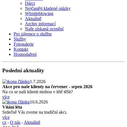
Dárci
Nejčastěji kladené otázky
Whistleblowing
Aktuálně
Archiv informací
Naše získaná ocenění
Pro zájemce o službu
Služby
Fotogalerie
Kontakt
Hospodaření
Poslední aktuality
1.7.2026
Akce pro naše klienty na červenec - srpen 2026
Na co se naši klienti mohou v létě těšit?
více
10.6.2026
Vítání léta
Srdečně Vás zveme na tradiční akci.
více
cz
-
O nás
-
Aktuálně