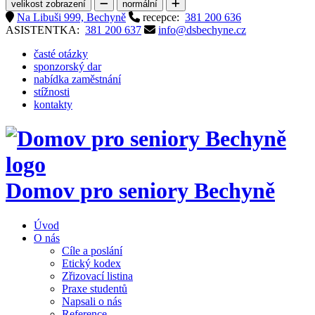
velikost zobrazení
normální
Na Libuši 999, Bechyně
recepce:
381 200 636
ASISTENTKA:
381 200 637
info@dsbechyne.cz
časté otázky
sponzorský dar
nabídka zaměstnání
stížnosti
kontakty
Domov pro seniory
Bechyně
Úvod
O nás
Cíle a poslání
Etický kodex
Zřizovací listina
Praxe studentů
Napsali o nás
Reference