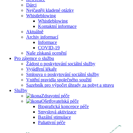
Dárci
Nejčastěji kladené otázky
Whistleblowing
Whistleblowing
Kontaktní informace
Aktuálně
Archiv informací
Informace
COVID-19
Naše získaná ocenění
Pro zájemce o službu
Žádost o poskytování sociální služby
Vyjádření lékaře
Smlouva o poskytování sociální služby
Vnitřní pravidla společného soužití
Sazebník pro výpočet úhrady za pobyt a stravu
Služby
Zdravotní péče
Ošetřovatelská péče
Biografická koncepce péče
Smyslová aktivizace
Bazální stimulace
Paliativní péče