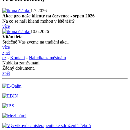
1.7.2026
Akce pro naše klienty na červenec - srpen 2026
Na co se naši klienti mohou v létě těšit?
více
10.6.2026
Vítání léta
Srdečně Vás zveme na tradiční akci.
více
zpět
cz
-
Kontakt
-
Nabídka zaměstnání
Nabídka zaměstnání
Žádný dokument.
zpět