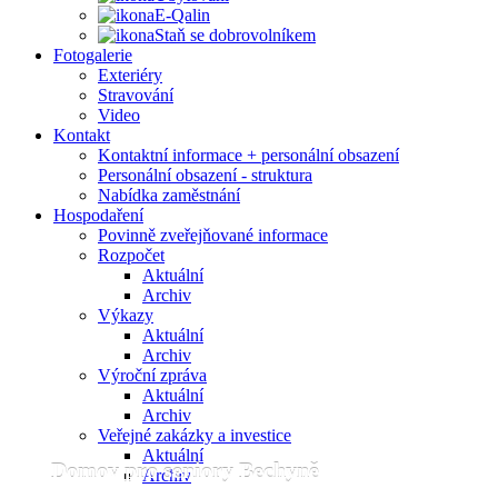
E-Qalin
Staň se dobrovolníkem
Fotogalerie
Exteriéry
Stravování
Video
Kontakt
Kontaktní informace + personální obsazení
Personální obsazení - struktura
Nabídka zaměstnání
Hospodaření
Povinně zveřejňované informace
Rozpočet
Aktuální
Archiv
Výkazy
Aktuální
Archiv
Výroční zpráva
Aktuální
Archiv
Veřejné zakázky a investice
Domov pro seniory
Aktuální
Domov pro seniory Bechyně
Bechyně
Archiv