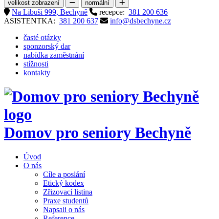
velikost zobrazení
normální
Na Libuši 999, Bechyně
recepce:
381 200 636
ASISTENTKA:
381 200 637
info@dsbechyne.cz
časté otázky
sponzorský dar
nabídka zaměstnání
stížnosti
kontakty
Domov pro seniory
Bechyně
Úvod
O nás
Cíle a poslání
Etický kodex
Zřizovací listina
Praxe studentů
Napsali o nás
Reference