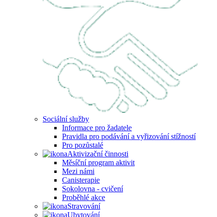
Sociální služby
Informace pro žadatele
Pravidla pro podávání a vyřizování stížností
Pro pozůstalé
Aktivizační činnosti
Měsíční program aktivit
Mezi námi
Canisterapie
Sokolovna - cvičení
Proběhlé akce
Stravování
Ubytování