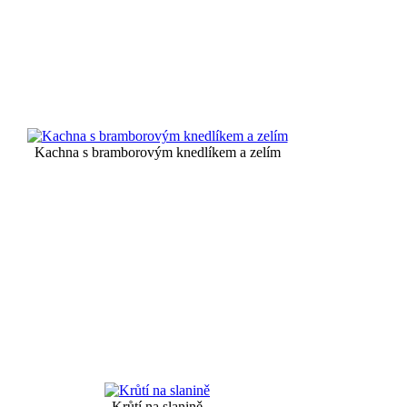
Kachna s bramborovým knedlíkem a zelím
Krůtí na slanině