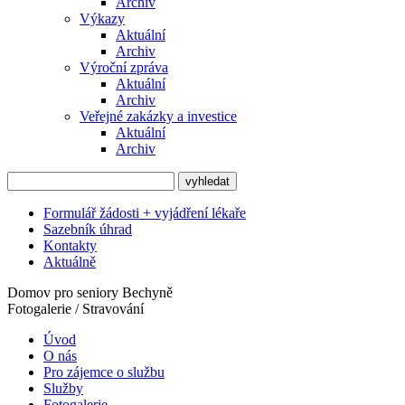
Archiv
Výkazy
Aktuální
Archiv
Výroční zpráva
Aktuální
Archiv
Veřejné zakázky a investice
Aktuální
Archiv
Formulář žádosti + vyjádření lékaře
Sazebník úhrad
Kontakty
Aktuálně
Domov pro seniory Bechyně
Fotogalerie / Stravování
Úvod
O nás
Pro zájemce o službu
Služby
Fotogalerie