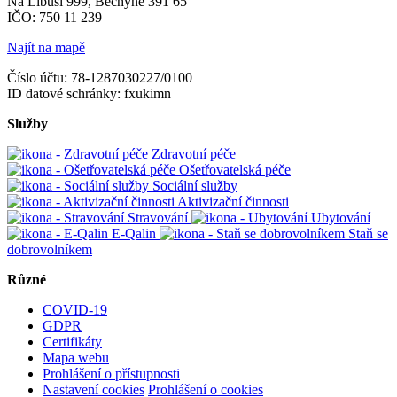
Na Libuši 999, Bechyně 391 65
IČO: 750 11 239
Najít na mapě
Číslo účtu: 78-1287030227/0100
ID datové schránky: fxukimn
Služby
Zdravotní péče
Ošetřovatelská péče
Sociální služby
Aktivizační činnosti
Stravování
Ubytování
E-Qalin
Staň se
dobrovolníkem
Různé
COVID-19
GDPR
Certifikáty
Mapa webu
Prohlášení o přístupnosti
Nastavení cookies
Prohlášení o cookies