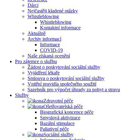
Dárci
Nejčastěji kladené otázky
Whistleblowing
Whistleblowing
Kontaktní informace
Aktuálně
Archiv informací
Informace
COVID-19
Naše získaná ocenění
Pro zájemce o službu
Žádost o poskytování sociální služby
Vyjádření lékaře
Smlouva o poskytování sociální služby
Vnitřní pravidla společného soužití
Sazebník pro výpočet úhrady za pobyt a stravu
Služby
Zdravotní péče
Ošetřovatelská péče
Biografická koncepce péče
Smyslová aktivizace
Bazální stimulace
Paliativní péče
Sociální služby