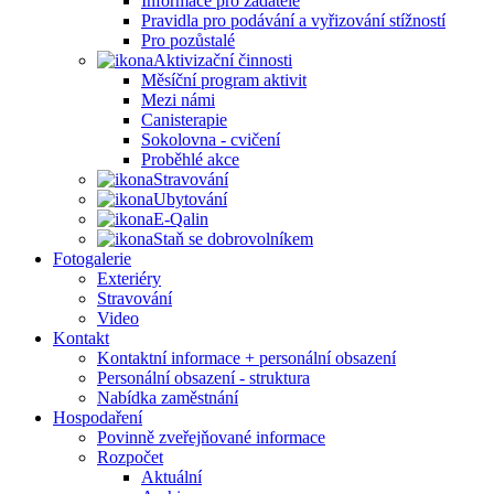
Informace pro žadatele
Pravidla pro podávání a vyřizování stížností
Pro pozůstalé
Aktivizační činnosti
Měsíční program aktivit
Mezi námi
Canisterapie
Sokolovna - cvičení
Proběhlé akce
Stravování
Ubytování
E-Qalin
Staň se dobrovolníkem
Fotogalerie
Exteriéry
Stravování
Video
Kontakt
Kontaktní informace + personální obsazení
Personální obsazení - struktura
Nabídka zaměstnání
Hospodaření
Povinně zveřejňované informace
Rozpočet
Aktuální