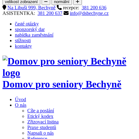
velikost zobrazení
normální
Na Libuši 999, Bechyně
recepce:
381 200 636
ASISTENTKA:
381 200 637
info@dsbechyne.cz
časté otázky
sponzorský dar
nabídka zaměstnání
stížnosti
kontakty
Domov pro seniory
Bechyně
Úvod
O nás
Cíle a poslání
Etický kodex
Zřizovací listina
Praxe studentů
Napsali o nás
Reference