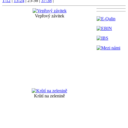
1-12
|
13-24
|
25-36
|
37-38
|
Vepřový závitek
Krůtí na zelenině